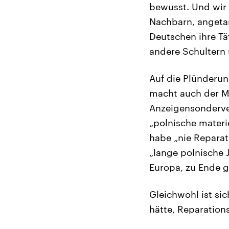
bewusst. Und wir 
Nachbarn, angetan
Deutschen ihre Tät
andere Schultern 
Auf die Plünderun
macht auch der Mi
Anzeigensonderver
„polnische materi
habe „nie Reparat
„lange polnische J
Europa, zu Ende 
Gleichwohl ist si
hätte, Reparation