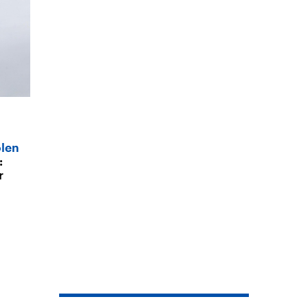
olen
:
r