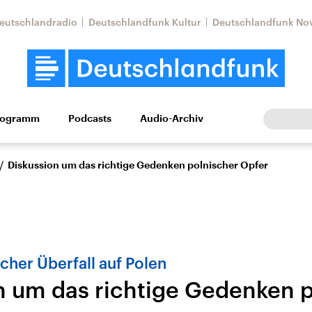
eutschlandradio
Deutschlandfunk Kultur
Deutschlandfunk No
rogramm
Podcasts
Audio-Archiv
Wirtschaft
Wissen
Kultur
Europa
Gesellschaf
/
Diskussion um das richtige Gedenken polnischer Opfer
cher Überfall auf Polen
n um das richtige Gedenken 
Nahostkonflikt
Iran
le Beiträge,
Aktuelle Lage und
Aktuelle Lage und