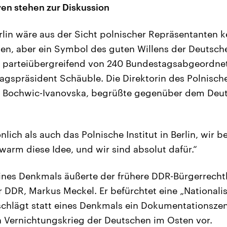
ven stehen zur Diskussion
rlin wäre aus der Sicht polnischer Repräsentanten ke
en, aber ein Symbol des guten Willens der Deutschen.
 parteiübergreifend von 240 Bundestagsabgeordnet
gspräsident Schäuble. Die Direktorin des Polnischen
ta Bochwic-Ivanovska, begrüßte gegenüber dem Deu
lich als auch das Polnische Institut in Berlin, wir 
warm diese Idee, und wir sind absolut dafür.“
ines Denkmals äußerte der frühere DDR-Bürgerrechtl
 DDR, Markus Meckel. Er befürchtet eine „Nationali
chlägt statt eines Denkmals ein Dokumentationsze
 Vernichtungskrieg der Deutschen im Osten vor.