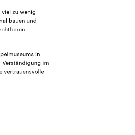
 viel zu wenig
kmal bauen und
urchtbaren
oppelmuseums in
nd Verständigung im
e vertrauensvolle