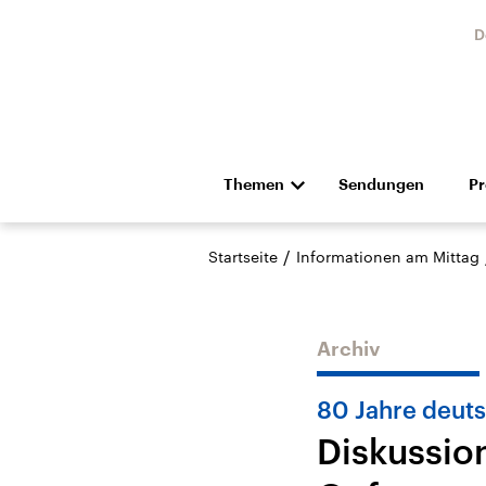
D
Themen
Sendungen
P
Die Nachrichten
Politik
/
Startseite
Informationen am Mittag
Hörspiel und Feature
Musik
Archiv
80 Jahre deuts
Diskussio
Landtagswahl Sachsen-
USA
Anhalt 2026
Aktuel