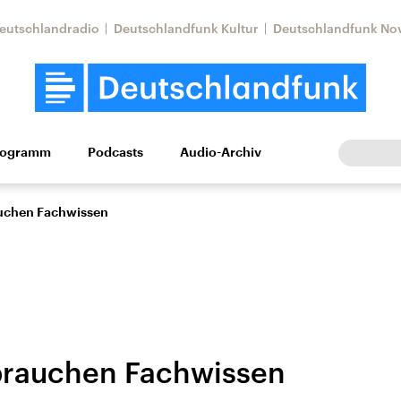
eutschlandradio
Deutschlandfunk Kultur
Deutschlandfunk No
rogramm
Podcasts
Audio-Archiv
Wirtschaft
Wissen
Kultur
Europa
Gesellschaf
auchen Fachwissen
brauchen Fachwissen
Nahostkonflikt
Iran
le Beiträge,
Aktuelle Lage und
Aktuelle Lage und