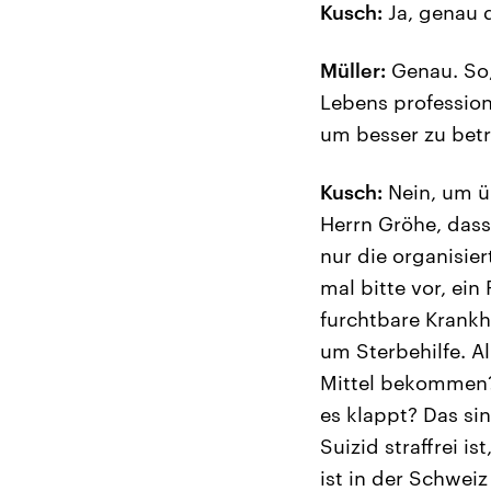
Kusch:
Ja, genau 
Müller:
Genau. So,
Lebens professione
um besser zu bet
Kusch:
Nein, um ü
Herrn Gröhe, dass
nur die organisier
mal bitte vor, ein
furchtbare Krankhe
um Sterbehilfe. Al
Mittel bekommen? 
es klappt? Das si
Suizid straffrei 
ist in der Schwei