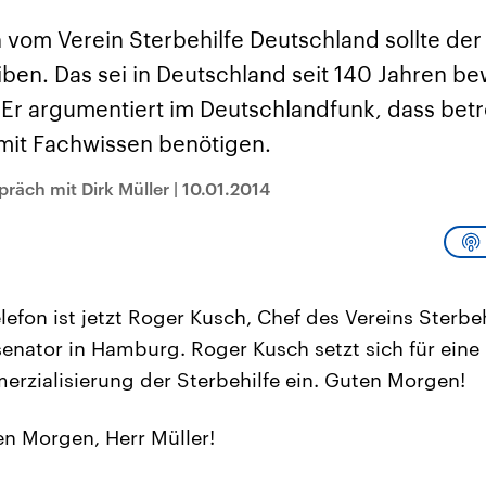
sen und
Hintergründe
Hintergründe
Der Überfall der
Der Iran – seit der
rgründe
 vom Verein Sterbehilfe Deutschland sollte der
haftlich und
palästinensischen
Islamischen Revolu
risch gehören die
Terrororganisation
1979 auch Islamisc
eiben. Das sei in Deutschland seit 140 Jahren b
igten Staaten zu
Hamas im Oktober 2023
Republik Iran – ist e
ächtigsten
auf Israel hat in der
von einem
 Er argumentiert im Deutschlandfunk, dass betr
n der Erde, mit
Region wieder die
Religionsführer auto
 Einfluss auf das
Gewalt entfacht. Israel
regierter Staat im 
mit Fachwissen benötigen.
le Weltgeschehen.
möchte die Hamas
Osten. Eine Feindsc
zerstören. Diese wird wie
zu Israel und zu de
die Hisbollah im Libanon
ist fest in der
räch mit Dirk Müller
|
10.01.2014
vom Iran unterstützt.
Staatsideologie
verankert.
efon ist jetzt Roger Kusch, Chef des Vereins Sterbe
senator in Hamburg. Roger Kusch setzt sich für eine 
erzialisierung der Sterbehilfe ein. Guten Morgen!
n Morgen, Herr Müller!