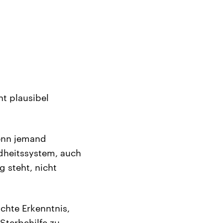
t plausibel
wenn jemand
dheitssystem, auch
 steht, nicht
chte Erkenntnis,
Sterbehilfe zu,