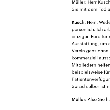
Müller:
Herr Kusch
Sie mit dem Tod 
Kusch:
Nein. Weder
persönlich. Ich a
einzigen Euro für 
Ausstattung, um a
Verein ganz ohne 
kommerziell aussc
Mitgliedern helfen
beispielsweise fü
Patientenverfügu
Suizid selber ist 
Müller:
Also Sie h