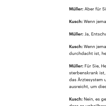
Müller:
Aber für S
Kusch:
Wenn jema
Müller:
Ja, Entsch
Kusch:
Wenn jeman
durchdacht ist, he
Müller:
Für Sie, H
sterbenskrank is
das Ärztesystem u
ausreicht, um di
Kusch:
Nein, es ge
dass es unheilbare