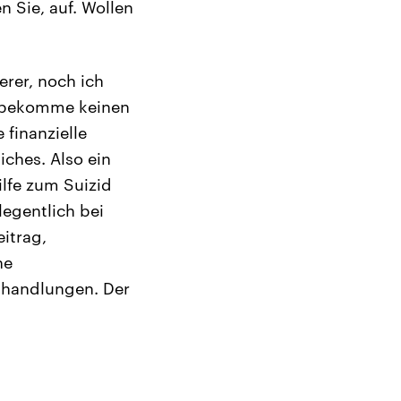
 Sie, auf. Wollen
rer, noch ich
ch bekomme keinen
 finanzielle
ches. Also ein
ilfe zum Suizid
legentlich bei
eitrag,
he
shandlungen. Der