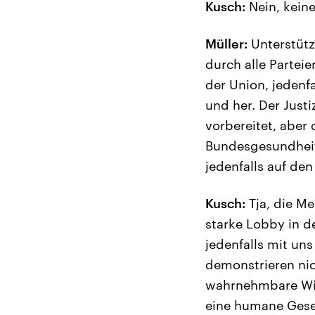
Kusch:
Nein, keine
Müller:
Unterstütz
durch alle Parteie
der Union, jedenfa
und her. Der Justi
vorbereitet, aber
Bundesgesundheits
jedenfalls auf de
Kusch:
Tja, die Me
starke Lobby in d
jedenfalls mit uns
demonstrieren nich
wahrnehmbare Wide
eine humane Gese