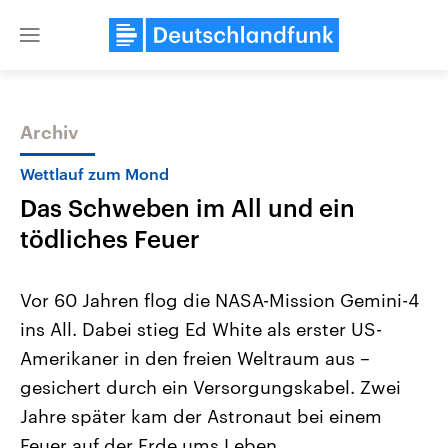
Close
menu
Archiv
Themen
Wettlauf zum Mond
Das Schweben im All und ein
tödliches Feuer
Vor 60 Jahren flog die NASA-Mission Gemini-4
ins All. Dabei stieg Ed White als erster US-
Landtagswahl Sachsen-Anhalt
USA
Amerikaner in den freien Weltraum aus –
2026
Aktuelle Beiträge, Analys
Alle Informationen
Hintergründe
gesichert durch ein Versorgungskabel. Zwei
Sachsen-Anhalt wählt am 6.
Wirtschaftlich und militäri
September 2026 einen neuen
gehören die Vereinigten S
Jahre später kam der Astronaut bei einem
Landtag. Seit 2021 wird das
den mächtigsten Ländern 
Feuer auf der Erde ums Leben.
Bundesland von einer Koalition aus
mit großem Einfluss auf d