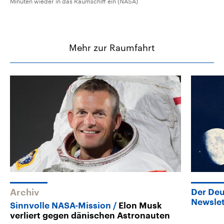
Minuten wieder in das Raumschiff ein (NASA)
Mehr zur Raumfahrt
Archiv
Der De
Newslet
Sinnvolle NASA-Mission
Elon Musk
verliert gegen dänischen Astronauten