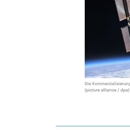
Die Kommerzialisierung
(picture alliance / dpa)