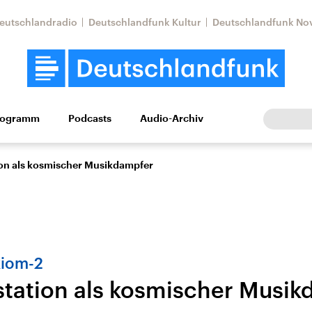
eutschlandradio
Deutschlandfunk Kultur
Deutschlandfunk No
rogramm
Podcasts
Audio-Archiv
Wirtschaft
Wissen
Kultur
Europa
Gesellschaf
on als kosmischer Musikdampfer
xiom-2
tation als kosmischer Musik
Nahostkonflikt
Iran
le Beiträge,
Aktuelle Lage und
Aktuelle Lage und