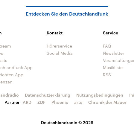
Entdecken Sie den Deutschlandfunk
n
Kontakt
Service
tream
Hörerservice
FAQ
os
Social Media
Newsletter
asts
Veranstaltunge
schlandfunk App
Musikliste
richten App
RSS
uenzen
landradio
Datenschutzerklärung
Nutzungsbedingungen
I
Partner
ARD
ZDF
Phoenix
arte
Chronik der Mauer
Deutschlandradio © 2026