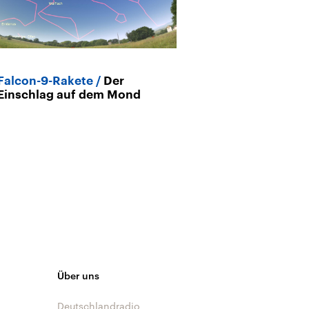
Falcon-9-Rakete
Der
Pulsierende M
Einschlag auf dem Mond
wunderbare St
Ostfriesland
Über uns
Deutschlandradio