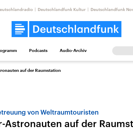
eutschlandradio
Deutschlandfunk Kultur
Deutschlandfunk No
rogramm
Podcasts
Audio-Archiv
Wirtschaft
Wissen
Kultur
Europa
Gesellschaf
ronauten auf der Raumstation
treuung von Weltraumtouristen
-Astronauten auf der Raumst
Nahostkonflikt
Iran
le Beiträge,
Aktuelle Lage und
Aktuelle Lage und