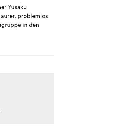
mer Yusaku
Maurer, problemlos
segruppe in den
S