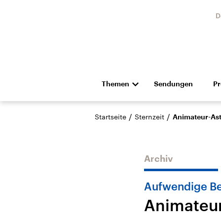
D
Themen
Sendungen
P
Die Nachrichten
Politik
/
/
Startseite
Sternzeit
Animateur-Ast
Hörspiel und Feature
Musik
Archiv
Aufwendige Be
Animateur
Landtagswahl Sachsen-
USA
Anhalt 2026
Aktuel