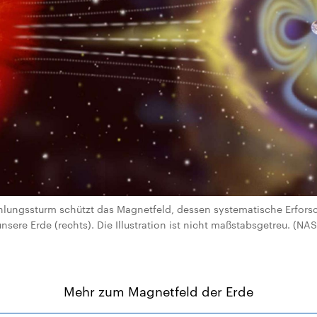
hlungssturm schützt das Magnetfeld, dessen systematische Erfors
sere Erde (rechts). Die Illustration ist nicht maßstabsgetreu. (NA
Mehr zum Magnetfeld der Erde