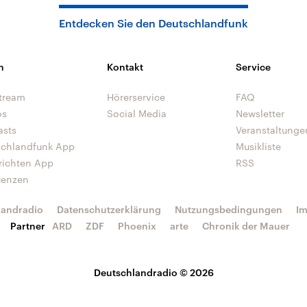
Entdecken Sie den Deutschlandfunk
n
Kontakt
Service
tream
Hörerservice
FAQ
os
Social Media
Newsletter
asts
Veranstaltunge
schlandfunk App
Musikliste
richten App
RSS
uenzen
landradio
Datenschutzerklärung
Nutzungsbedingungen
I
Partner
ARD
ZDF
Phoenix
arte
Chronik der Mauer
Deutschlandradio © 2026