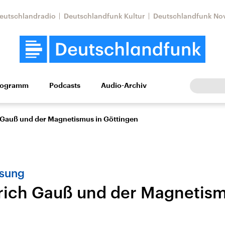
eutschlandradio
Deutschlandfunk Kultur
Deutschlandfunk No
rogramm
Podcasts
Audio-Archiv
Wirtschaft
Wissen
Kultur
Europa
Gesellschaf
h Gauß und der Magnetismus in Göttingen
ssung
drich Gauß und der Magnetism
n
Nahostkonflikt
Iran
le Beiträge,
Aktuelle Lage und
Aktuelle Lage und