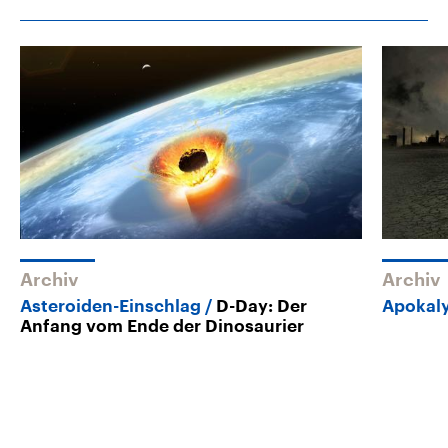
Archiv
Archiv
Asteroiden-Einschlag
D-Day: Der
Apokal
Anfang vom Ende der Dinosaurier