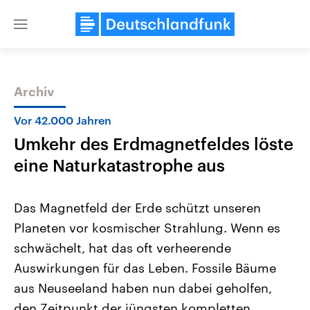
Close
menu
Archiv
Themen
Vor 42.000 Jahren
Umkehr des Erdmagnetfeldes löste
eine Naturkatastrophe aus
Das Magnetfeld der Erde schützt unseren
Planeten vor kosmischer Strahlung. Wenn es
Landtagswahl Sachsen-Anhalt
USA
schwächelt, hat das oft verheerende
2026
Aktuelle Beiträge, Analys
Alle Informationen
Hintergründe
Auswirkungen für das Leben. Fossile Bäume
Sachsen-Anhalt wählt am 6.
Wirtschaftlich und militäri
September 2026 einen neuen
gehören die Vereinigten S
aus Neuseeland haben nun dabei geholfen,
Landtag. Seit 2021 wird das
den mächtigsten Ländern 
den Zeitpunkt der jüngsten kompletten
Bundesland von einer Koalition aus
mit großem Einfluss auf d