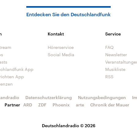
Entdecken Sie den Deutschlandfunk
n
Kontakt
Service
tream
Hörerservice
FAQ
os
Social Media
Newsletter
asts
Veranstaltunge
schlandfunk App
Musikliste
richten App
RSS
uenzen
landradio
Datenschutzerklärung
Nutzungsbedingungen
I
Partner
ARD
ZDF
Phoenix
arte
Chronik der Mauer
Deutschlandradio © 2026