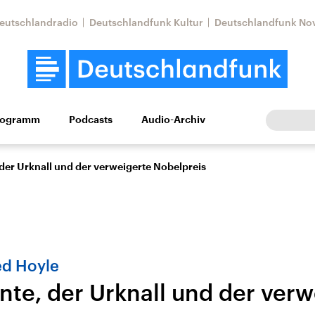
eutschlandradio
Deutschlandfunk Kultur
Deutschlandfunk No
rogramm
Podcasts
Audio-Archiv
Wirtschaft
Wissen
Kultur
Europa
Gesellschaf
der Urknall und der verweigerte Nobelpreis
d Hoyle
nte, der Urknall und der verw
Nahostkonflikt
Iran
le Beiträge,
Aktuelle Lage und
Aktuelle Lage und