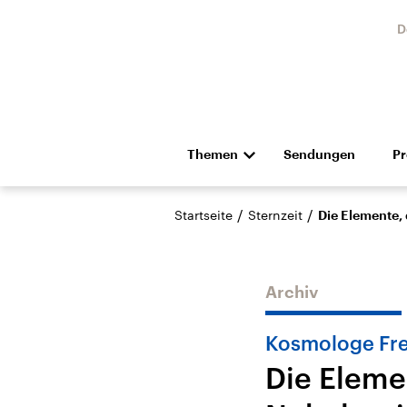
D
Themen
Sendungen
P
Die Nachrichten
Politik
/
/
Startseite
Sternzeit
Die Elemente, 
Hörspiel und Feature
Musik
Archiv
Kosmologe Fre
Die Eleme
Landtagswahl Sachsen-
USA
Anhalt 2026
Aktuel