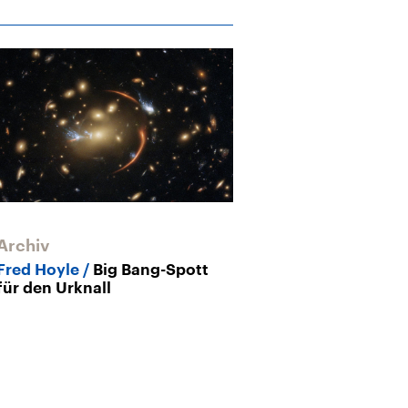
Archiv
Archiv
Fred Hoyle
Big Bang-Spott
Physik
Kann 
für den Urknall
denken?