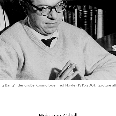
„Big Bang“: der große Kosmologe Fred Hoyle (1915-2001) (picture al
Mehr zum Weltall