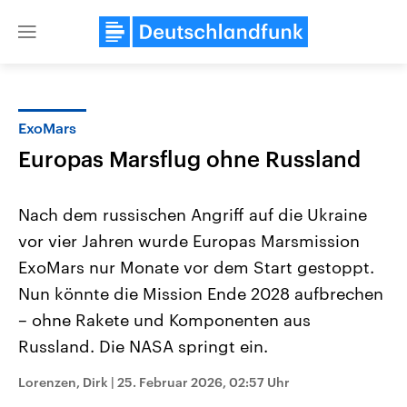
Close
menu
ExoMars
Themen
Europas Marsflug ohne Russland
Nach dem russischen Angriff auf die Ukraine
vor vier Jahren wurde Europas Marsmission
ExoMars nur Monate vor dem Start gestoppt.
Nun könnte die Mission Ende 2028 aufbrechen
– ohne Rakete und Komponenten aus
Landtagswahl Sachsen-Anhalt
USA
2026
Aktuelle Beiträge, Analys
Russland. Die NASA springt ein.
Alle Informationen
Hintergründe
Sachsen-Anhalt wählt am 6.
Wirtschaftlich und militäri
September 2026 einen neuen
gehören die Vereinigten S
Lorenzen, Dirk
|
25. Februar 2026, 02:57 Uhr
Landtag. Seit 2021 wird das
den mächtigsten Ländern 
Bundesland von einer Koalition aus
mit großem Einfluss auf d