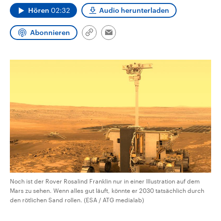
CDU, SPD und FDP regiert.-
aktuelle Weltgeschehen.
Hören
02:32
Audio herunterladen
Umfragen, Prognosen,
Wahlprogramme, aktuelle Berichte
Sendungen
Programm
Podcasts
und Hintergründe zu den Parteien
Abonnieren
Link
Email
und Kandidaten der anstehenden
kopieren/teilen
Wahl.
Audio-Archiv
Noch ist der Rover Rosalind Franklin nur in einer Illustration auf dem
Mars zu sehen. Wenn alles gut läuft, könnte er 2030 tatsächlich durch
den rötlichen Sand rollen. (ESA / ATG medialab)