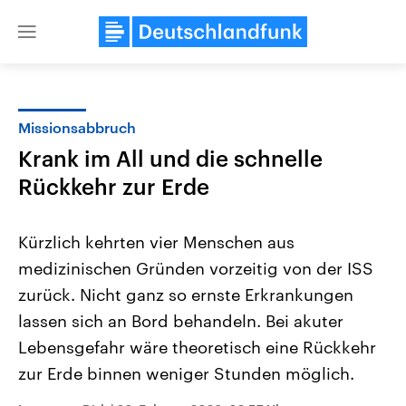
Close
menu
Missionsabbruch
Themen
Krank im All und die schnelle
Rückkehr zur Erde
Kürzlich kehrten vier Menschen aus
medizinischen Gründen vorzeitig von der ISS
zurück. Nicht ganz so ernste Erkrankungen
Landtagswahl Sachsen-Anhalt
USA
lassen sich an Bord behandeln. Bei akuter
2026
Aktuelle Beiträge, Analys
Lebensgefahr wäre theoretisch eine Rückkehr
Alle Informationen
Hintergründe
Sachsen-Anhalt wählt am 6.
Wirtschaftlich und militäri
zur Erde binnen weniger Stunden möglich.
September 2026 einen neuen
gehören die Vereinigten S
Landtag. Seit 2021 wird das
den mächtigsten Ländern 
Bundesland von einer Koalition aus
mit großem Einfluss auf d