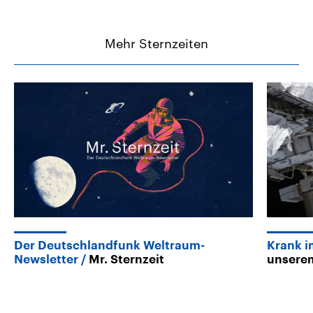
Mehr Sternzeiten
Der Deutschlandfunk Weltraum-
Krank i
Newsletter
Mr. Sternzeit
unsere