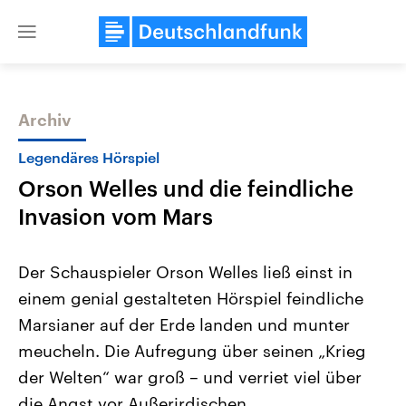
Close
menu
Archiv
Themen
Legendäres Hörspiel
Orson Welles und die feindliche
Invasion vom Mars
Der Schauspieler Orson Welles ließ einst in
einem genial gestalteten Hörspiel feindliche
Landtagswahl Sachsen-Anhalt
USA
Marsianer auf der Erde landen und munter
2026
Aktuelle Beiträge, Analys
Alle Informationen
Hintergründe
meucheln. Die Aufregung über seinen „Krieg
Sachsen-Anhalt wählt am 6.
Wirtschaftlich und militäri
September 2026 einen neuen
gehören die Vereinigten S
der Welten“ war groß – und verriet viel über
Landtag. Seit 2021 wird das
den mächtigsten Ländern 
die Angst vor Außerirdischen.
Bundesland von einer Koalition aus
mit großem Einfluss auf d