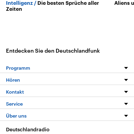
Intelligenz
Die besten Sprüche aller
Aliens 
Zeiten
Entdecken Sie den Deutschlandfunk
Programm
Programm
Hören
Alle Sendungen
Livestream
Kontakt
Die Nachrichten
Audios
Hörerservice
Service
Nachrichtenleicht
Podcasts
Social Media
FAQ
Über uns
Neue Beiträge auf dlf.de
Deutschlandfunk App
Newsletter
Deutschlandradio
Themen-Schwerpunkte
Nachrichten App
Deutschlandradio
Veranstaltungen