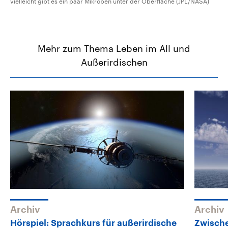
vielleicht gibt es ein paar Mikroben unter der Oberfläche (JPL/NASA)
Mehr zum Thema Leben im All und
Außerirdischen
Archiv
Archiv
Hörspiel: Sprachkurs für außerirdische
Zwische