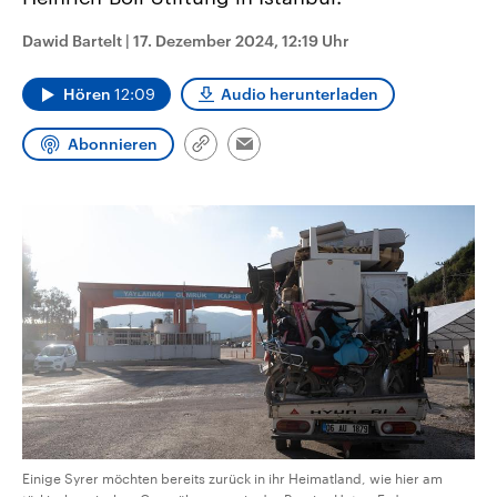
CDU, SPD und FDP regiert.-
aktuelle Weltgeschehen.
Umfragen, Prognosen,
Dawid Bartelt
|
17. Dezember 2024, 12:19 Uhr
Wahlprogramme, aktuelle Berichte
Sendungen
Programm
Podcasts
und Hintergründe zu den Parteien
und Kandidaten der anstehenden
Hören
12:09
Audio herunterladen
Wahl.
Audio-Archiv
Abonnieren
Link
Email
kopieren/teilen
Einige Syrer möchten bereits zurück in ihr Heimatland, wie hier am