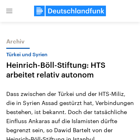
Close
menu
Archiv
Themen
Türkei und Syrien
Heinrich-Böll-Stiftung: HTS
arbeitet relativ autonom
Dass zwischen der Türkei und der HTS-Miliz,
die in Syrien Assad gestürzt hat, Verbindungen
Landtagswahl Sachsen-Anhalt
USA
bestehen, ist bekannt. Doch der tatsächliche
2026
Aktuelle Beiträge, Analys
Alle Informationen
Hintergründe
Einfluss Ankaras auf die Islamisten dürfte
Sachsen-Anhalt wählt am 6.
Wirtschaftlich und militäri
September 2026 einen neuen
gehören die Vereinigten S
begrenzt sein, so Dawid Bartelt von der
Landtag. Seit 2021 wird das
den mächtigsten Ländern 
Heinrich-Böll-Stiftung in Istanbul.
Bundesland von einer Koalition aus
mit großem Einfluss auf d