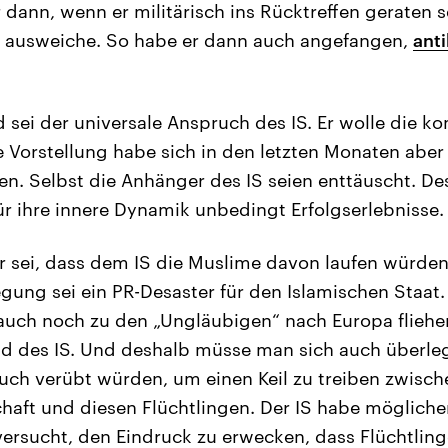
dann, wenn er militärisch ins Rücktreffen geraten se
e ausweiche. So habe er dann auch angefangen,
anti
 sei der universale Anspruch des IS. Er wolle die k
e Vorstellung habe sich in den letzten Monaten aber 
esen. Selbst die Anhänger des IS seien enttäuscht. D
für ihre innere Dynamik unbedingt Erfolgserlebnisse.
or sei, dass dem IS die Muslime davon laufen würden,
ung sei ein PR-Desaster für den Islamischen Staat.
auch noch zu den „Ungläubigen“ nach Europa fliehe
ld des IS. Und deshalb müsse man sich auch überle
uch verübt würden, um einen Keil zu treiben zwisch
aft und diesen Flüchtlingen. Der IS habe mögliche
versucht, den Eindruck zu erwecken, dass Flüchtlin