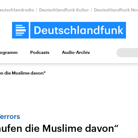
eutschlandradio
Deutschlandfunk Kultur
Deutschlandfunk No
rogramm
Podcasts
Audio-Archiv
Wirtschaft
Wissen
Kultur
Europa
Gesellschaf
en die Muslime davon"
Terrors
aufen die Muslime davon“
tkonflikt
Iran
Faktenchecks
In unseren Faktenc
lle Lage und
Aktuelle Lage und