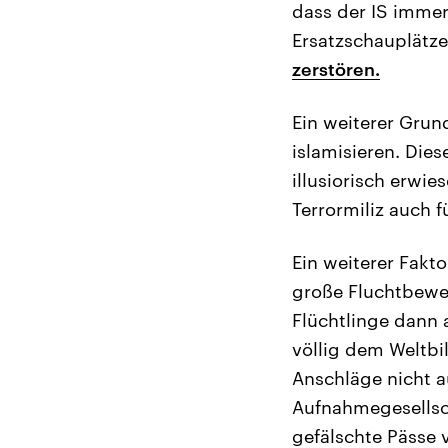
dass der IS immer 
Ersatzschauplätz
zerstören.
Ein weiterer Grund
islamisieren. Dies
illusiorisch erwi
Terrormiliz auch 
Ein weiterer Fakt
große Fluchtbeweg
Flüchtlinge dann 
völlig dem Weltbi
Anschläge nicht a
Aufnahmegesellsch
gefälschte Pässe 