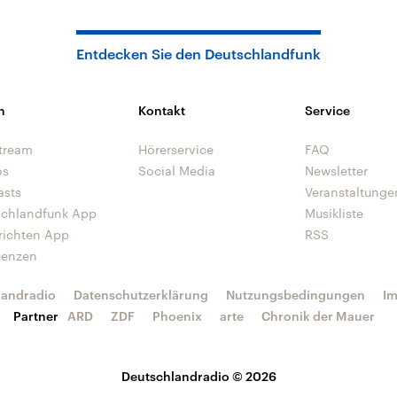
Entdecken Sie den Deutschlandfunk
n
Kontakt
Service
tream
Hörerservice
FAQ
os
Social Media
Newsletter
asts
Veranstaltunge
schlandfunk App
Musikliste
richten App
RSS
uenzen
landradio
Datenschutzerklärung
Nutzungsbedingungen
I
Partner
ARD
ZDF
Phoenix
arte
Chronik der Mauer
Deutschlandradio © 2026