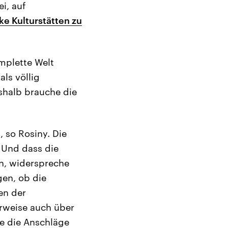
i, auf
ke Kulturstätten zu
omplette Welt
als völlig
eshalb brauche die
 so Rosiny. Die
 Und dass die
n, widerspreche
gen, ob die
en der
rweise auch über
ge die Anschläge