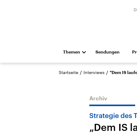
D
Themen
Sendungen
P
Die Nachrichten
Politik
/
/
Startseite
Interviews
"Dem IS lauf
Hörspiel und Feature
Musik
Archiv
Strategie des 
„Dem IS l
USA
Nahos
Aktuelle Beiträge,
Aktue