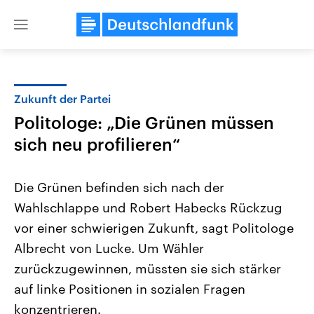
Close
menu
Zukunft der Partei
Themen
Politologe: „Die Grünen müssen
sich neu profilieren“
Die Grünen befinden sich nach der
Wahlschlappe und Robert Habecks Rückzug
vor einer schwierigen Zukunft, sagt Politologe
Landtagswahl Sachsen-Anhalt
USA
Albrecht von Lucke. Um Wähler
2026
Aktuelle Beiträge, Analys
zurückzugewinnen, müssten sie sich stärker
Alle Informationen
Hintergründe
Sachsen-Anhalt wählt am 6.
Wirtschaftlich und militäri
auf linke Positionen in sozialen Fragen
September 2026 einen neuen
gehören die Vereinigten S
Landtag. Seit 2021 wird das
den mächtigsten Ländern 
konzentrieren.
Bundesland von einer Koalition aus
mit großem Einfluss auf d