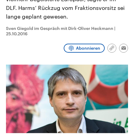
CDU, SPD und FDP regiert.-
aktuelle Weltgeschehen.
DLF. Harms‘ Rückzug vom Fraktionsvorsitz sei
Umfragen, Prognosen,
Wahlprogramme, aktuelle Berichte
lange geplant gewesen.
Sendungen
Programm
Podcasts
und Hintergründe zu den Parteien
und Kandidaten der anstehenden
Wahl.
Sven Giegold im Gespräch mit Dirk-Oliver Heckmann
|
Audio-Archiv
25.10.2016
Abonnieren
Link
Emai
kopieren/te