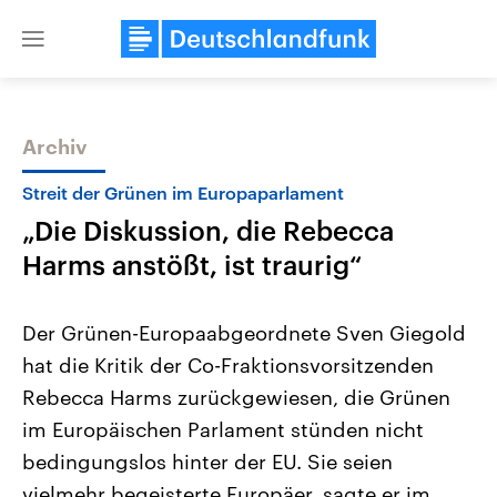
Close
menu
Archiv
Themen
Streit der Grünen im Europaparlament
„Die Diskussion, die Rebecca
Harms anstößt, ist traurig“
Der Grünen-Europaabgeordnete Sven Giegold
hat die Kritik der Co-Fraktionsvorsitzenden
Landtagswahl Sachsen-Anhalt
USA
Rebecca Harms zurückgewiesen, die Grünen
2026
Aktuelle Beiträge, Analys
Alle Informationen
Hintergründe
im Europäischen Parlament stünden nicht
Sachsen-Anhalt wählt am 6.
Wirtschaftlich und militäri
September 2026 einen neuen
gehören die Vereinigten S
bedingungslos hinter der EU. Sie seien
Landtag. Seit 2021 wird das
den mächtigsten Ländern 
vielmehr begeisterte Europäer, sagte er im
Bundesland von einer Koalition aus
mit großem Einfluss auf d