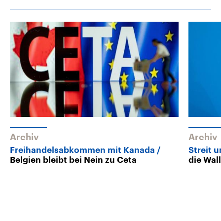
Archiv
Archiv
Freihandelsabkommen mit Kanada
Streit 
Belgien bleibt bei Nein zu Ceta
die Wal