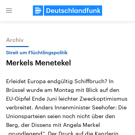
Close
menu
Archiv
Themen
Streit um Flüchtlingspolitik
Merkels Menetekel
Erleidet Europa endgültig Schiffbruch? In
Brüssel wurde am Montag mit Blick auf den
EU-Gipfel Ende Juni leichter Zweckoptimismus
Landtagswahl Sachsen-Anhalt
USA
verbreitet. Anders Innenminister Seehofer: Die
2026
Aktuelle Beiträge, Analys
Alle Informationen
Unionsparteien seien noch nicht über den
Hintergründe
Sachsen-Anhalt wählt am 6.
Wirtschaftlich und militäri
Berg, der Dissens mit Angela Merkel
September 2026 einen neuen
gehören die Vereinigten S
Landtag. Seit 2021 wird das
den mächtigsten Ländern 
„grundlegend“. Der Druck auf die Kanzlerin
Bundesland von einer Koalition aus
mit großem Einfluss auf d