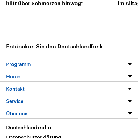
hilft über Schmerzen hinweg“
im Allt
Entdecken Sie den Deutschlandfunk
Programm
Programm
Hören
Alle Sendungen
Livestream
Kontakt
Die Nachrichten
Audios
Hörerservice
Service
Nachrichtenleicht
Podcasts
Social Media
FAQ
Über uns
Neue Beiträge auf dlf.de
Deutschlandfunk App
Newsletter
Deutschlandradio
Themen-Schwerpunkte
Nachrichten App
Deutschlandradio
Veranstaltungen
Presse
Frequenzen
Datenschutzerklärung