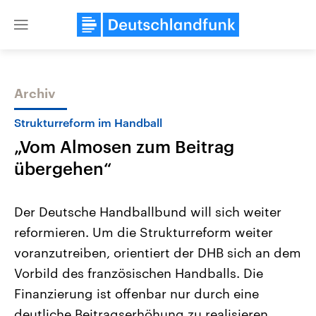
Close
menu
Archiv
Themen
Strukturreform im Handball
„Vom Almosen zum Beitrag
übergehen“
Der Deutsche Handballbund will sich weiter
reformieren. Um die Strukturreform weiter
Landtagswahl Sachsen-Anhalt
USA
voranzutreiben, orientiert der DHB sich an dem
2026
Aktuelle Beiträge, Analys
Alle Informationen
Hintergründe
Vorbild des französischen Handballs. Die
Sachsen-Anhalt wählt am 6.
Wirtschaftlich und militäri
September 2026 einen neuen
gehören die Vereinigten S
Finanzierung ist offenbar nur durch eine
Landtag. Seit 2021 wird das
den mächtigsten Ländern 
deutliche Beitragserhöhung zu realisieren.
Bundesland von einer Koalition aus
mit großem Einfluss auf d