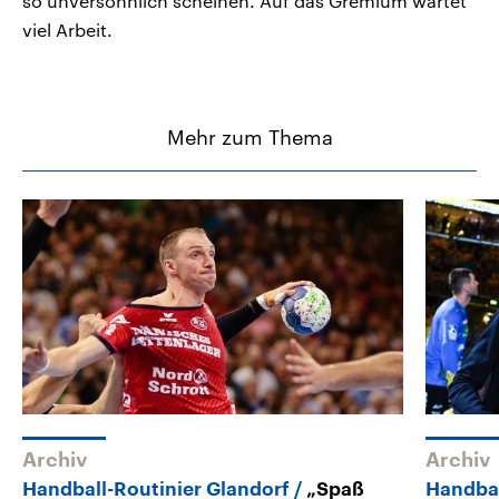
so unversöhnlich scheinen. Auf das Gremium wartet
viel Arbeit.
Mehr zum Thema
Archiv
Archiv
Handball-Routinier Glandorf
„Spaß
Handba