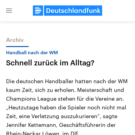
Close
menu
Archiv
Themen
Handball nach der WM
Schnell zurück im Alltag?
Die deutschen Handballer hatten nach der WM
kaum Zeit, sich zu erholen. Meisterschaft und
Champions League stehen für die Vereine an.
Landtagswahl Sachsen-Anhalt
USA
„Heutzutage haben die Spieler noch nicht mal
2026
Aktuelle Beiträge, Analys
Alle Informationen
Zeit, eine Verletzung auszukurieren“, sagte
Hintergründe
Sachsen-Anhalt wählt am 6.
Wirtschaftlich und militäri
Jennifer Kettemann, Geschäftsführerin der
September 2026 einen neuen
gehören die Vereinigten S
Landtag. Seit 2021 wird das
den mächtigsten Ländern 
Rhein-Neckar Löwen, im Dlf.
Bundesland von einer Koalition aus
mit großem Einfluss auf d