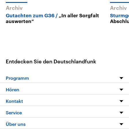
Archiv
Archiv
Gutachten zum G36
„In aller Sorgfalt
Sturmge
auswerten“
Abschlu
Entdecken Sie den Deutschlandfunk
Programm
Programm
Hören
Alle Sendungen
Livestream
Kontakt
Die Nachrichten
Audios
Hörerservice
Service
Nachrichtenleicht
Podcasts
Social Media
FAQ
Über uns
Neue Beiträge auf dlf.de
Deutschlandfunk App