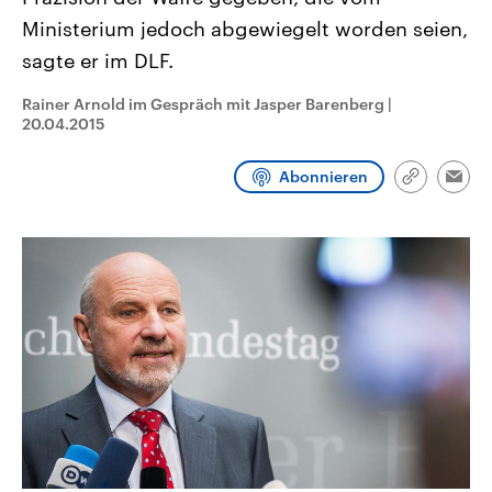
aktuelle Weltgeschehen.
Diese wird wie die Hisboll
Ministerium jedoch abgewiegelt worden seien,
Libanon vom Iran unterstüt
sagte er im DLF.
Sendungen
Programm
Podcasts
Rainer Arnold im Gespräch mit Jasper Barenberg
|
Audio-Archiv
20.04.2015
Abonnieren
Link
Emai
kopieren/te