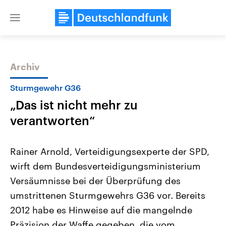
Close
menu
Archiv
Themen
Sturmgewehr G36
„Das ist nicht mehr zu
verantworten“
Rainer Arnold, Verteidigungsexperte der SPD,
wirft dem Bundesverteidigungsministerium
USA
Nahostkonflikt
Versäumnisse bei der Überprüfung des
Aktuelle Beiträge, Analysen und
Aktuelle Lage und Hinter
Der Überfall der palästine
Hintergründe
umstrittenen Sturmgewehrs G36 vor. Bereits
Wirtschaftlich und militärisch
Terrororganisation Hamas
gehören die Vereinigten Staaten zu
Oktober 2023 auf Israel ha
2012 habe es Hinweise auf die mangelnde
den mächtigsten Ländern der Erde,
Region wieder die Gewalt 
Präzision der Waffe gegeben, die vom
mit großem Einfluss auf das
Israel möchte die Hamas z