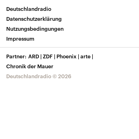
Newsletter
Deutschlandradio
Themen-Schwerpunkte
Nachrichten App
Deutschlandradio
Veranstaltungen
Presse
Frequenzen
Datenschutzerklärung
Musikliste
Ausbildung und Karriere
Nutzungsbedingungen
RSS
Transparenz
Impressum
Korrekturen
Barrierefreiheit
Partner
ARD
|
ZDF
|
Phoenix
|
arte
|
Chronik der Mauer
Deutschlandradio © 2026