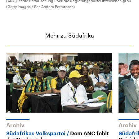
(ANC) ist die Enttäuschung über die Regierungspartei inzwischen groß.
(Getty Images / Per-Anders Pettersson)
Mehr zu Südafrika
Archiv
Archiv
Südafrikas Volkspartei
Dem ANC fehlt
Südafri