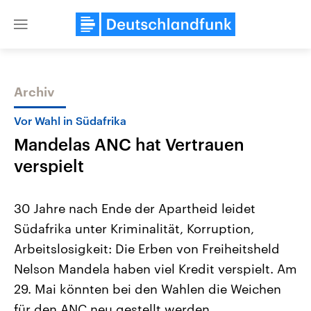
Close
menu
Archiv
Themen
Vor Wahl in Südafrika
Mandelas ANC hat Vertrauen
verspielt
30 Jahre nach Ende der Apartheid leidet
Südafrika unter Kriminalität, Korruption,
Landtagswahl Sachsen-Anhalt
USA
Arbeitslosigkeit: Die Erben von Freiheitsheld
2026
Aktuelle Beiträge, Analys
Alle Informationen
Hintergründe
Nelson Mandela haben viel Kredit verspielt. Am
Sachsen-Anhalt wählt am 6.
Wirtschaftlich und militäri
September 2026 einen neuen
gehören die Vereinigten S
29. Mai könnten bei den Wahlen die Weichen
Landtag. Seit 2021 wird das
den mächtigsten Ländern 
für den ANC neu gestellt werden.
Bundesland von einer Koalition aus
mit großem Einfluss auf d