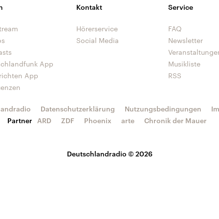
n
Kontakt
Service
tream
Hörerservice
FAQ
os
Social Media
Newsletter
asts
Veranstaltunge
schlandfunk App
Musikliste
richten App
RSS
uenzen
landradio
Datenschutzerklärung
Nutzungsbedingungen
I
Partner
ARD
ZDF
Phoenix
arte
Chronik der Mauer
Deutschlandradio © 2026