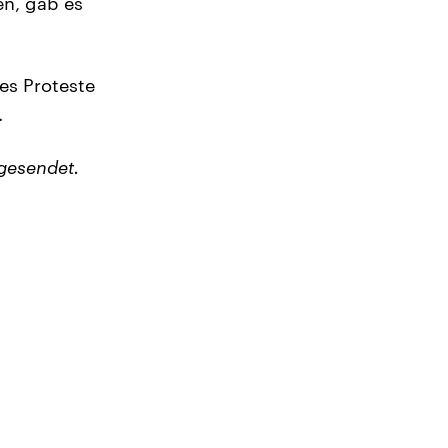
en, gab es
es Proteste
.
gesendet.