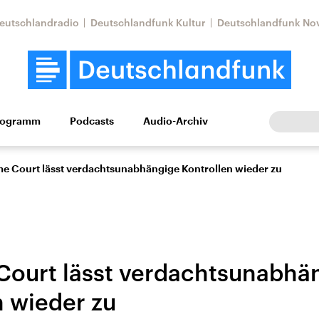
eutschlandradio
Deutschlandfunk Kultur
Deutschlandfunk No
rogramm
Podcasts
Audio-Archiv
Wirtschaft
Wissen
Kultur
Europa
Gesellschaf
e Court lässt verdachtsunabhängige Kontrollen wieder zu
ourt lässt verdachtsunabhä
n wieder zu
Nahostkonflikt
Iran
le Beiträge,
Aktuelle Lage und
Aktuelle Lage und