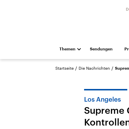
D
Themen
Sendungen
P
Die Nachrichten
Politik
/
/
Startseite
Die Nachrichten
Suprem
Hörspiel und Feature
Musik
Los Angeles
Supreme C
Kontrolle
Landtagswahl Sachsen-
USA
Anhalt 2026
Aktuel