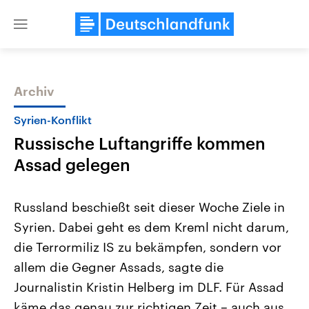
Close
menu
Archiv
Themen
Syrien-Konflikt
Russische Luftangriffe kommen
Assad gelegen
Russland beschießt seit dieser Woche Ziele in
Syrien. Dabei geht es dem Kreml nicht darum,
Landtagswahl Sachsen-Anhalt
USA
die Terrormiliz IS zu bekämpfen, sondern vor
2026
Aktuelle Beiträge, Analys
Alle Informationen
Hintergründe
allem die Gegner Assads, sagte die
Sachsen-Anhalt wählt am 6.
Wirtschaftlich und militäri
September 2026 einen neuen
gehören die Vereinigten S
Journalistin Kristin Helberg im DLF. Für Assad
Landtag. Seit 2021 wird das
den mächtigsten Ländern 
käme das genau zur richtigen Zeit – auch aus
Bundesland von einer Koalition aus
mit großem Einfluss auf d