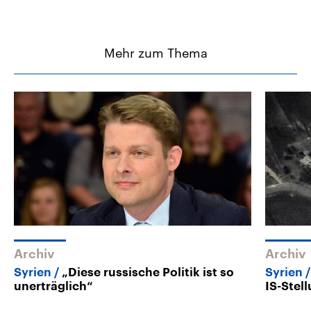
Mehr zum Thema
Archiv
Archiv
Syrien
„Diese russische Politik ist so
Syrien
unerträglich“
IS-Stel