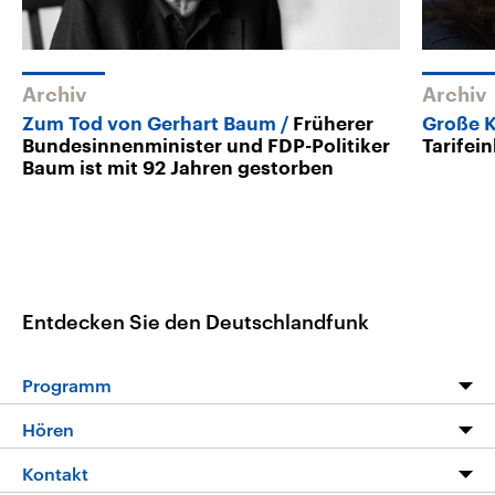
Archiv
Archiv
Zum Tod von Gerhart Baum
Früherer
Große K
Bundesinnenminister und FDP-Politiker
Tarifei
Baum ist mit 92 Jahren gestorben
Entdecken Sie den Deutschlandfunk
Programm
Programm
Hören
Alle Sendungen
Livestream
Kontakt
Die Nachrichten