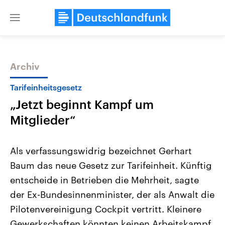
Close
menu
Archiv
Themen
Tarifeinheitsgesetz
„Jetzt beginnt Kampf um
Mitglieder“
Als verfassungswidrig bezeichnet Gerhart
Baum das neue Gesetz zur Tarifeinheit. Künftig
Landtagswahl Sachsen-Anhalt
USA
entscheide in Betrieben die Mehrheit, sagte
2026
Aktuelle Beiträge, Analys
Alle Informationen
Hintergründe
der Ex-Bundesinnenminister, der als Anwalt die
Sachsen-Anhalt wählt am 6.
Wirtschaftlich und militäri
September 2026 einen neuen
gehören die Vereinigten S
Pilotenvereinigung Cockpit vertritt. Kleinere
Landtag. Seit 2021 wird das
den mächtigsten Ländern 
Gewerkschaften könnten keinen Arbeitskampf
Bundesland von einer Koalition aus
mit großem Einfluss auf d