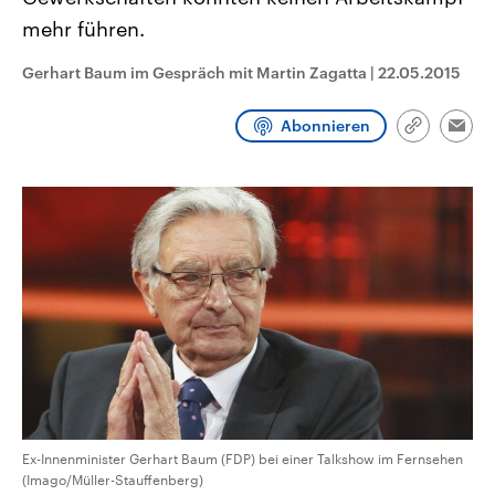
CDU, SPD und FDP regiert.-
aktuelle Weltgeschehen.
mehr führen.
Umfragen, Prognosen,
Wahlprogramme, aktuelle Berichte
Sendungen
Programm
Podcasts
und Hintergründe zu den Parteien
Gerhart Baum im Gespräch mit Martin Zagatta
|
22.05.2015
und Kandidaten der anstehenden
Wahl.
Audio-Archiv
Abonnieren
Link
Emai
kopieren/te
Ex-Innenminister Gerhart Baum (FDP) bei einer Talkshow im Fernsehen
(Imago/Müller-Stauffenberg)