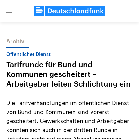
Close
menu
Archiv
Themen
Öffentlicher Dienst
Tarifrunde für Bund und
Kommunen gescheitert –
Arbeitgeber leiten Schlichtung ein
Die Tarifverhandlungen im öffentlichen Dienst
Landtagswahl Sachsen-Anhalt
USA
von Bund und Kommunen sind vorerst
2026
Aktuelle Beiträge, Analys
Alle Informationen
Hintergründe
gescheitert. Gewerkschaften und Arbeitgeber
Sachsen-Anhalt wählt am 6.
Wirtschaftlich und militäri
September 2026 einen neuen
gehören die Vereinigten S
konnten sich auch in der dritten Runde in
Landtag. Seit 2021 wird das
den mächtigsten Ländern 
Bundesland von einer Koalition aus
Potsdam nicht auf einen Abschluss einigen,
mit großem Einfluss auf d