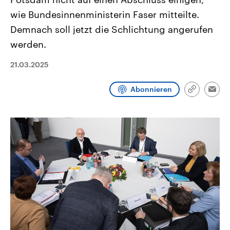
CDU, SPD und FDP regiert.-
aktuelle Weltgeschehen.
wie Bundesinnenministerin Faser mitteilte.
Umfragen, Prognosen,
Wahlprogramme, aktuelle Berichte
Demnach soll jetzt die Schlichtung angerufen
Sendungen
Programm
Podcasts
und Hintergründe zu den Parteien
und Kandidaten der anstehenden
werden.
Wahl.
Audio-Archiv
21.03.2025
Abonnieren
Link
Emai
kopieren/te