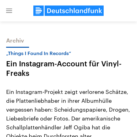
Close
menu
Archiv
Themen
„Things I Found In Records“
Ein Instagram-Account für Vinyl-
Freaks
Ein Instagram-Projekt zeigt verlorene Schätze,
die Plattenliebhaber in ihrer Albumhülle
USA
Nahostkonflikt
vergessen haben: Scheidungspapiere, Drogen,
Aktuelle Beiträge, Analysen und
Aktuelle Lage und Hinter
Der Überfall der palästine
Hintergründe
Liebesbriefe oder Fotos. Der amerikanische
Wirtschaftlich und militärisch
Terrororganisation Hamas
gehören die Vereinigten Staaten zu
Oktober 2023 auf Israel ha
Schallplattenhändler Jeff Ogiba hat die
den mächtigsten Ländern der Erde,
Region wieder die Gewalt 
Objekte beim Durchforsten alter
mit großem Einfluss auf das
Israel möchte die Hamas z