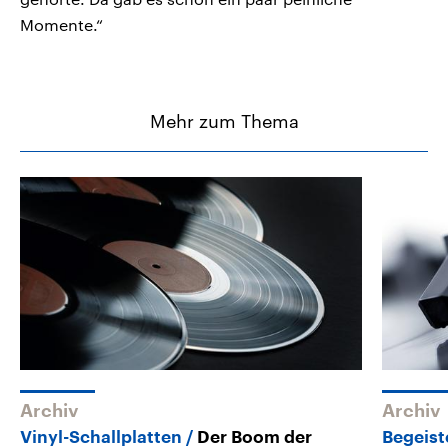
Momente.“
Mehr zum Thema
Archiv
Archiv
Vinyl-Schallplatten
Der Boom der
Begeist