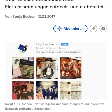
aktuelle Weltgeschehen.
Diese wird wie die Hisboll
Plattensammlungen entdeckt und aufbereitet.
Libanon vom Iran unterstüt
Sendungen
Programm
Podcasts
Von Sonja Beeker
|
10.02.2017
Audio-Archiv
Abonnieren
Link
Emai
kopieren/te
Sorgt für Aufsehen – der Instagram-Account „things I found in records“
(Deutschlandradio / Screenshot)