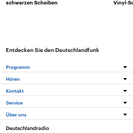
schwarzen Scheiben
Vinyl-S
Entdecken Sie den Deutschlandfunk
Programm
Programm
Hören
Alle Sendungen
Livestream
Kontakt
Die Nachrichten
Audios
Hörerservice
Service
Nachrichtenleicht
Podcasts
Social Media
FAQ
Über uns
Neue Beiträge auf dlf.de
Deutschlandfunk App
Newsletter
Deutschlandradio
Themen-Schwerpunkte
Nachrichten App
Deutschlandradio
Veranstaltungen