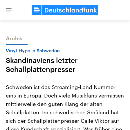
Close
menu
Archiv
Themen
Vinyl-Hype in Schweden
Skandinaviens letzter
Schallplattenpresser
Schweden ist das Streaming-Land Nummer
eins in Europa. Doch viele Musikfans vermissen
Landtagswahl Sachsen-Anhalt
USA
mittlerweile den guten Klang der alten
2026
Aktuelle Beiträge, Analys
Alle Informationen
Hintergründe
Schallplatten. Im schwedischen Småland hat
Sachsen-Anhalt wählt am 6.
Wirtschaftlich und militäri
September 2026 einen neuen
gehören die Vereinigten S
sich der Schallplattenpresser Calle Viktor auf
Landtag. Seit 2021 wird das
den mächtigsten Ländern 
diese Kundschaft spezialisiert. Was früher eine
Bundesland von einer Koalition aus
mit großem Einfluss auf d