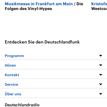
Musikmesse in Frankfurt am Main
Die
Kristof
Folgen des Vinyl-Hypes
Westco
Entdecken Sie den Deutschlandfunk
Programm
Programm
Hören
Alle Sendungen
Livestream
Kontakt
Die Nachrichten
Audios
Hörerservice
Service
Nachrichtenleicht
Podcasts
Social Media
FAQ
Über uns
Neue Beiträge auf dlf.de
Deutschlandfunk App
Newsletter
Deutschlandradio
Themen-Schwerpunkte
Nachrichten App
Deutschlandradio