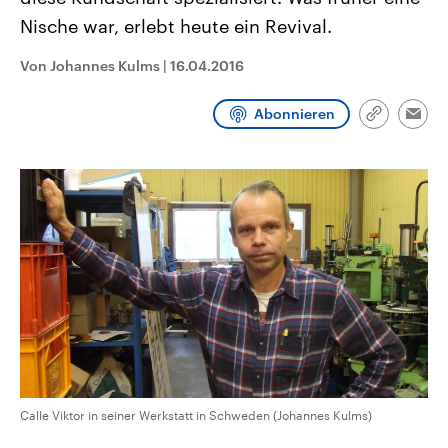
CDU, SPD und FDP regiert.-
aktuelle Weltgeschehen.
Nische war, erlebt heute ein Revival.
Umfragen, Prognosen,
Wahlprogramme, aktuelle Berichte
Sendungen
Programm
Podcasts
und Hintergründe zu den Parteien
Von Johannes Kulms
|
16.04.2016
und Kandidaten der anstehenden
Wahl.
Audio-Archiv
Abonnieren
Link
Emai
kopieren/te
Calle Viktor in seiner Werkstatt in Schweden (Johannes Kulms)