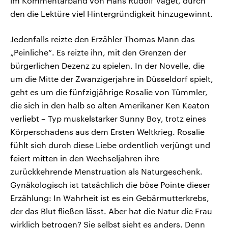
im Kommentarband von Hans Rudolf Vaget, durch
den die Lektüre viel Hintergründigkeit hinzugewinnt.
Jedenfalls reizte den Erzähler Thomas Mann das
„Peinliche“. Es reizte ihn, mit den Grenzen der
bürgerlichen Dezenz zu spielen. In der Novelle, die
um die Mitte der Zwanzigerjahre in Düsseldorf spielt,
geht es um die fünfzigjährige Rosalie von Tümmler,
die sich in den halb so alten Amerikaner Ken Keaton
verliebt – Typ muskelstarker Sunny Boy, trotz eines
Körperschadens aus dem Ersten Weltkrieg. Rosalie
fühlt sich durch diese Liebe ordentlich verjüngt und
feiert mitten in den Wechseljahren ihre
zurückkehrende Menstruation als Naturgeschenk.
Gynäkologisch ist tatsächlich die böse Pointe dieser
Erzählung: In Wahrheit ist es ein Gebärmutterkrebs,
der das Blut fließen lässt. Aber hat die Natur die Frau
wirklich betrogen? Sie selbst sieht es anders. Denn