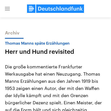
Close
menu
Archiv
Themen
Thomas Manns späte Erzählungen
Herr und Hund revisited
Die große kommentierte Frankfurter
Werkausgabe hat einen Neuzugang. Thomas
Manns Erzählungen aus den Jahren 1919 bis
Landtagswahl Sachsen-Anhalt
USA
1953 zeigen einen Autor, der mit den Waffen
2026
Aktuelle Beiträge, Analys
Alle Informationen
der Idylle kämpft und mit den Grenzen
Hintergründe
Sachsen-Anhalt wählt am 6.
Wirtschaftlich und militäri
bürgerlicher Dezenz spielt. Einen Meister, der
September 2026 einen neuen
gehören die Vereinigten S
Landtag. Seit 2021 wird das
den mächtigsten Ländern 
auf die Form hält und sich gleichzeitig
Bundesland von einer Koalition aus
mit großem Einfluss auf d