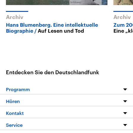
Archiv
Archiv
Hans Blumenberg. Eine intellektuelle
Zum 200
Biographie
Auf Lesen und Tod
Eine „k
Entdecken Sie den Deutschlandfunk
Programm
Programm
Hören
Alle Sendungen
Livestream
Kontakt
Die Nachrichten
Audios
Hörerservice
Service
Nachrichtenleicht
Podcasts
Social Media