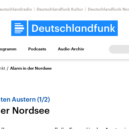
eutschlandradio
Deutschlandfunk Kultur
Deutschlandfunk No
rogramm
Podcasts
Audio-Archiv
Wirtschaft
Wissen
Kultur
Europa
Gesellschaf
/
nkt
Alarm in der Nordsee
ten Austern (1/2)
der Nordsee
Nahostkonflikt
Iran
le Beiträge,
Aktuelle Lage und
Aktuelle Lage und