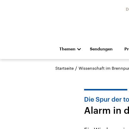
D
Themen
Sendungen
P
Die Nachrichten
Politik
/
Startseite
Wissenschaft im Brennpu
Hörspiel und Feature
Musik
Die Spur der to
Alarm in 
Landtagswahl Sachsen-
USA
Anhalt 2026
Aktuel