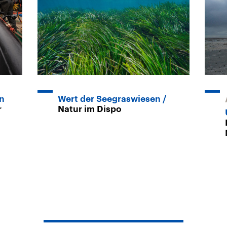
rn
Wert der Seegraswiesen
r
Natur im Dispo