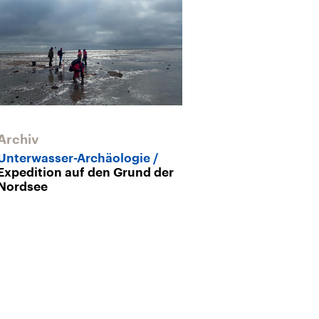
Archiv
Archiv
Unterwasser-Archäologie
Weckruf der O
Expedition auf den Grund der
nächste Stur
Nordsee
bestimmt