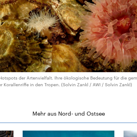
 Hotspots der Artenvielfalt. Ihre ökologische Bedeutung für die gem
r Korallenriffe in den Tropen. (Solvin Zankl / AWI / Solvin Zankl)
Mehr aus Nord- und Ostsee