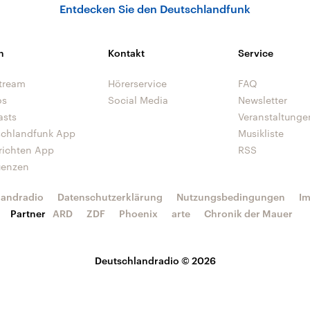
Entdecken Sie den Deutschlandfunk
n
Kontakt
Service
tream
Hörerservice
FAQ
os
Social Media
Newsletter
asts
Veranstaltunge
schlandfunk App
Musikliste
richten App
RSS
uenzen
landradio
Datenschutzerklärung
Nutzungsbedingungen
I
Partner
ARD
ZDF
Phoenix
arte
Chronik der Mauer
Deutschlandradio © 2026