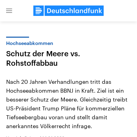
Close
menu
Hochseeabkommen
Themen
Schutz der Meere vs.
Rohstoffabbau
Nach 20 Jahren Verhandlungen tritt das
Hochseeabkommen BBNJ in Kraft. Ziel ist ein
besserer Schutz der Meere. Gleichzeitig treibt
Landtagswahl Sachsen-Anhalt
USA
US-Präsident Trump Pläne für kommerziellen
2026
Aktuelle Beiträge, Analys
Tiefseebergbau voran und stellt damit
Alle Informationen
Hintergründe
Sachsen-Anhalt wählt am 6.
Wirtschaftlich und militäri
anerkanntes Völkerrecht infrage.
September 2026 einen neuen
gehören die Vereinigten S
Landtag. Seit 2021 wird das
den mächtigsten Ländern 
Bundesland von einer Koalition aus
mit großem Einfluss auf d