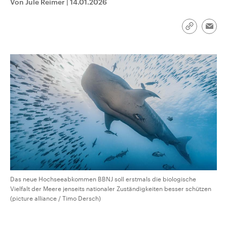
Von Jule Reimer
|
14.01.2026
CDU, SPD und FDP regiert.-
aktuelle Weltgeschehen.
Umfragen, Prognosen,
Wahlprogramme, aktuelle Berichte
Sendungen
Programm
Podcasts
Link
und Hintergründe zu den Parteien
Emai
kopieren/te
und Kandidaten der anstehenden
Wahl.
Audio-Archiv
Das neue Hochseeabkommen BBNJ soll erstmals die biologische
Vielfalt der Meere jenseits nationaler Zuständigkeiten besser schützen
(picture alliance / Timo Dersch)