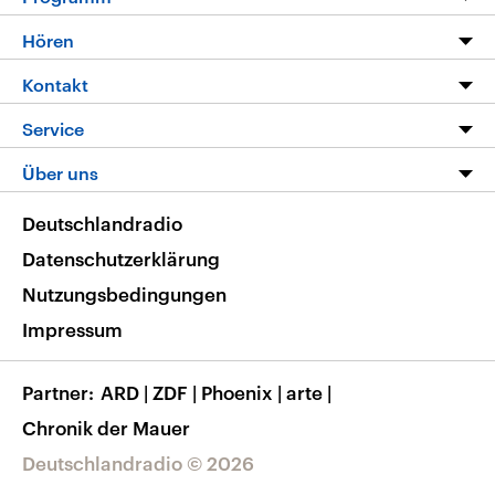
Programm
Hören
Alle Sendungen
Livestream
Kontakt
Die Nachrichten
Audios
Hörerservice
Service
Nachrichtenleicht
Podcasts
Social Media
FAQ
Über uns
Neue Beiträge auf dlf.de
Deutschlandfunk App
Newsletter
Deutschlandradio
Themen-Schwerpunkte
Nachrichten App
Deutschlandradio
Veranstaltungen
Presse
Frequenzen
Datenschutzerklärung
Musikliste
Ausbildung und Karriere
Nutzungsbedingungen
RSS
Transparenz
Impressum
Korrekturen
Barrierefreiheit
Partner
ARD
|
ZDF
|
Phoenix
|
arte
|
Chronik der Mauer
Deutschlandradio © 2026