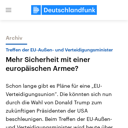
Close
menu
Archiv
Themen
Treffen der EU-Außen- und Verteidigungsminister
Mehr Sicherheit mit einer
europäischen Armee?
Schon lange gibt es Pläne für eine „EU-
Verteidigungsunion“. Die könnten sich nun
Landtagswahl Sachsen-Anhalt
USA
durch die Wahl von Donald Trump zum
2026
Aktuelle Beiträge, Analys
Alle Informationen
Hintergründe
zukünftigen Präsidenten der USA
Sachsen-Anhalt wählt am 6.
Wirtschaftlich und militäri
September 2026 einen neuen
gehören die Vereinigten S
beschleunigen. Beim Treffen der EU-Außen-
Landtag. Seit 2021 wird das
den mächtigsten Ländern 
und Verteidigungsminister wird heute über
Bundesland von einer Koalition aus
mit großem Einfluss auf d