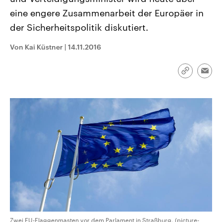
CDU, SPD und FDP regiert.-
aktuelle Weltgeschehen.
eine engere Zusammenarbeit der Europäer in
Umfragen, Prognosen,
Wahlprogramme, aktuelle Berichte
der Sicherheitspolitik diskutiert.
Sendungen
Programm
Podcasts
und Hintergründe zu den Parteien
und Kandidaten der anstehenden
Wahl.
Von Kai Küstner
|
14.11.2016
Audio-Archiv
Link
Emai
kopieren/te
Zwei EU-Flaggenmasten vor dem Parlament in Straßburg. (picture-