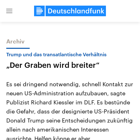
Close
menu
Archiv
Themen
Trump und das transatlantische Verhältnis
„Der Graben wird breiter“
Es sei dringend notwendig, schnell Kontakt zur
neuen US-Administration aufzubauen, sagte
Publizist Richard Kiessler im DLF. Es bestünde
Landtagswahl Sachsen-Anhalt
USA
die Gefahr, dass der designierte US-Präsident
2026
Aktuelle Beiträge, Analys
Alle Informationen
Donald Trump seine Entscheidungen zukünftig
Hintergründe
Sachsen-Anhalt wählt am 6.
Wirtschaftlich und militäri
allein nach amerikanischen Interessen
September 2026 einen neuen
gehören die Vereinigten S
Landtag. Seit 2021 wird das
den mächtigsten Ländern 
ausrichte. Helfen könne er aber
Bundesland von einer Koalition aus
mit großem Einfluss auf d