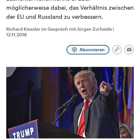
CDU, SPD und FDP regiert.-
aktuelle Weltgeschehen.
möglicherweise dabei, das Verhältnis zwischen
Umfragen, Prognosen,
Wahlprogramme, aktuelle Berichte
der EU und Russland zu verbessern.
Sendungen
Programm
Podcasts
und Hintergründe zu den Parteien
und Kandidaten der anstehenden
Wahl.
Richard Kiessler im Gespräch mit Jürgen Zurheide
|
12.11.2016
Audio-Archiv
Abonnieren
Link
Emai
kopieren/te