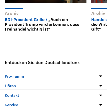
Archiv
Archiv
BDI-Präsident Grillo
„Auch ein
Handel
Präsident Trump wird erkennen, dass
die Wir
Freihandel wichtig ist“
Gift“
Entdecken Sie den Deutschlandfunk
Programm
Programm
Hören
Alle Sendungen
Livestream
Kontakt
Die Nachrichten
Audios
Hörerservice
Service