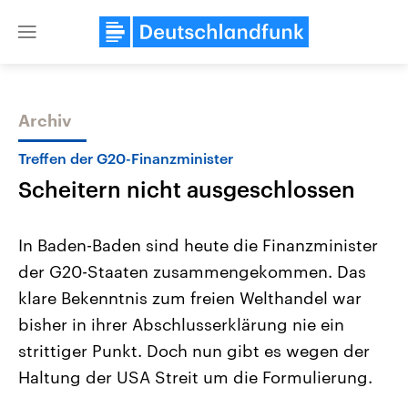
Close
menu
Archiv
Themen
Treffen der G20-Finanzminister
Scheitern nicht ausgeschlossen
In Baden-Baden sind heute die Finanzminister
der G20-Staaten zusammengekommen. Das
klare Bekenntnis zum freien Welthandel war
Landtagswahl Sachsen-Anhalt
USA
bisher in ihrer Abschlusserklärung nie ein
2026
Aktuelle Beiträge, Analys
Alle Informationen
strittiger Punkt. Doch nun gibt es wegen der
Hintergründe
Sachsen-Anhalt wählt am 6.
Wirtschaftlich und militäri
Haltung der USA Streit um die Formulierung.
September 2026 einen neuen
gehören die Vereinigten S
Landtag. Seit 2021 wird das
den mächtigsten Ländern 
Bundesland von einer Koalition aus
mit großem Einfluss auf d