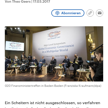
Von Theo Geers
|
17.03.2017
CDU, SPD und FDP regiert.-
aktuelle Weltgeschehen.
Umfragen, Prognosen,
Wahlprogramme, aktuelle Berichte
Abonnieren
Sendungen
Programm
Podcasts
und Hintergründe zu den Parteien
Link
Emai
und Kandidaten der anstehenden
kopieren/te
Wahl.
Audio-Archiv
G20 Finanzministertreffen in Baden-Baden (Franziska Kraufmann/dpa)
Ein Scheitern ist nicht ausgeschlossen, so verfahren