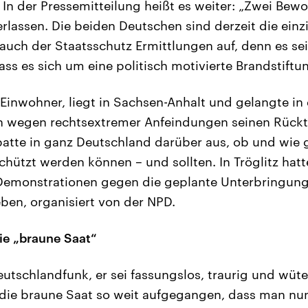
. In der Pressemitteilung heißt es weiter: „Zwei Be
erlassen. Die beiden Deutschen sind derzeit die ein
uch der Staatsschutz Ermittlungen auf, denn es sei
ass es sich um eine politisch motivierte Brandstiftu
 Einwohner, liegt in Sachsen-Anhalt und gelangte in 
h wegen rechtsextremer Anfeindungen seinen Rücktrit
batte in ganz Deutschland darüber aus, ob und wie 
schützt werden können – und sollten. In Tröglitz hat
 Demonstrationen gegen die geplante Unterbringun
ben, organisiert von der NPD.
ie „braune Saat“
eutschlandfunk, er sei fassungslos, traurig und wüt
t die braune Saat so weit aufgegangen, dass man nun