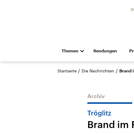
D
Themen
Sendungen
P
Die Nachrichten
Politik
/
/
Startseite
Die Nachrichten
Brand 
Hörspiel und Feature
Musik
Archiv
Tröglitz
Brand im 
Landtagswahl Sachsen-
USA
Anhalt 2026
Aktuel