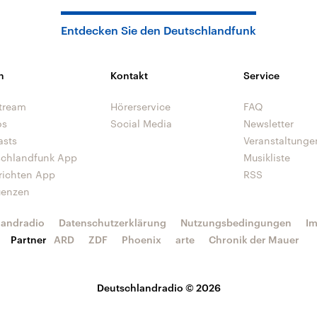
Entdecken Sie den Deutschlandfunk
n
Kontakt
Service
tream
Hörerservice
FAQ
os
Social Media
Newsletter
asts
Veranstaltunge
schlandfunk App
Musikliste
richten App
RSS
uenzen
landradio
Datenschutzerklärung
Nutzungsbedingungen
I
Partner
ARD
ZDF
Phoenix
arte
Chronik der Mauer
Deutschlandradio © 2026