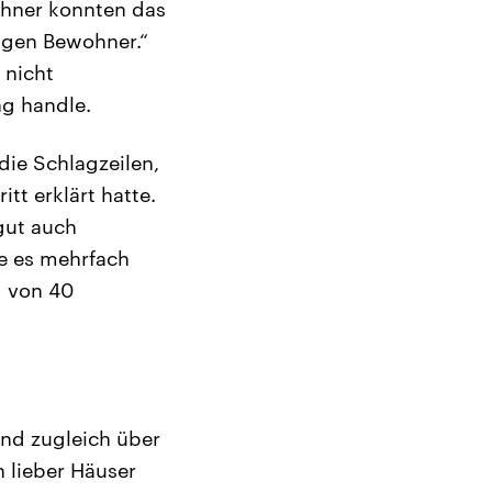
wohner konnten das
zigen Bewohner.“
 nicht
ng handle.
die Schlagzeilen,
t erklärt hatte.
gut auch
te es mehrfach
g von 40
end zugleich über
 lieber Häuser