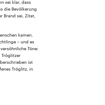
n sei klar, dass
ss die Bevölkerung
 Brand sei, Zitat,
Menschen kamen.
chtlinge – und es
 versöhnliche Töne:
Tröglitzer
berschrieben ist
enes Tröglitz, in