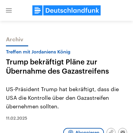
Close
menu
Archiv
Themen
Treffen mit Jordaniens König
Trump bekräftigt Pläne zur
Übernahme des Gazastreifens
US-Präsident Trump hat bekräftigt, dass die
USA die Kontrolle über den Gazastreifen
Landtagswahl Sachsen-Anhalt
USA
übernehmen sollten.
2026
Aktuelle Beiträge, Analys
Alle Informationen
Hintergründe
Sachsen-Anhalt wählt am 6.
Wirtschaftlich und militäri
11.02.2025
September 2026 einen neuen
gehören die Vereinigten S
Landtag. Seit 2021 wird das
den mächtigsten Ländern 
Bundesland von einer Koalition aus
mit großem Einfluss auf d
Abonnieren