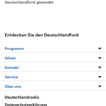
Deutschlandfunk gesendet.
Entdecken Sie den Deutschlandfunk
Programm
Programm
Hören
Alle Sendungen
Livestream
Kontakt
Die Nachrichten
Audios
Hörerservice
Service
Nachrichtenleicht
Podcasts
Social Media
FAQ
Über uns
Neue Beiträge auf dlf.de
Deutschlandfunk App
Newsletter
Deutschlandradio
Themen-Schwerpunkte
Nachrichten App
Deutschlandradio
Veranstaltungen
Presse
Frequenzen
Datenschutzerklärung