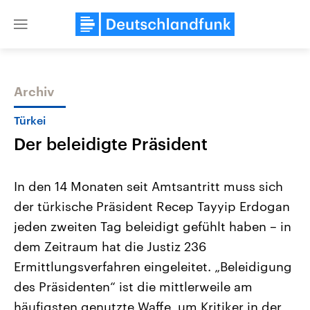
Close
menu
Archiv
Themen
Türkei
Der beleidigte Präsident
In den 14 Monaten seit Amtsantritt muss sich
der türkische Präsident Recep Tayyip Erdogan
jeden zweiten Tag beleidigt gefühlt haben – in
Landtagswahl Sachsen-Anhalt
USA
dem Zeitraum hat die Justiz 236
2026
Aktuelle Beiträge, Analys
Alle Informationen
Ermittlungsverfahren eingeleitet. „Beleidigung
Hintergründe
Sachsen-Anhalt wählt am 6.
Wirtschaftlich und militäri
des Präsidenten“ ist die mittlerweile am
September 2026 einen neuen
gehören die Vereinigten S
Landtag. Seit 2021 wird das
den mächtigsten Ländern 
häufigsten genutzte Waffe, um Kritiker in der
Bundesland von einer Koalition aus
mit großem Einfluss auf d