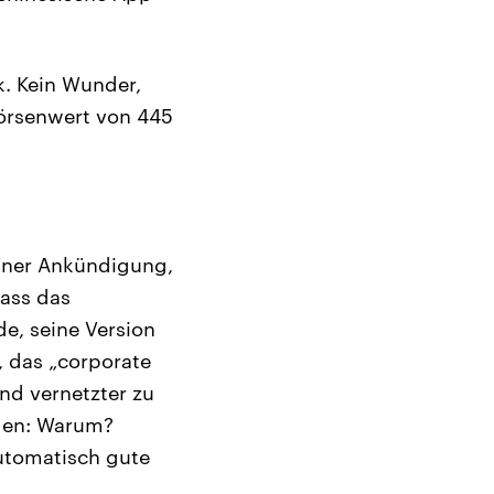
k. Kein Wunder,
Börsenwert von 445
iner Ankündigung,
dass das
e, seine Version
, das „corporate
und vernetzter zu
agen: Warum?
automatisch gute