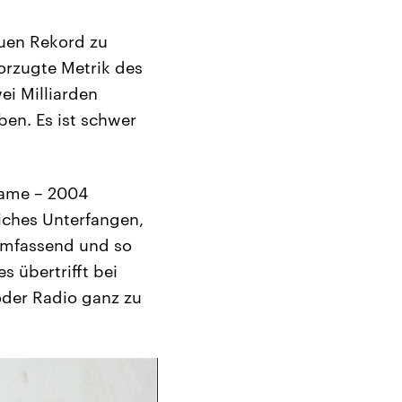
uen Rekord zu
vorzugte Metrik des
i Milliarden
en. Es ist schwer
Name – 2004
iches Unterfangen,
 umfassend und so
 übertrifft bei
 oder Radio ganz zu