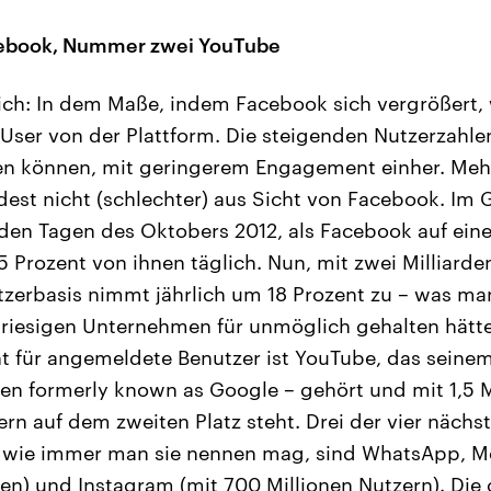
ebook, Nummer zwei YouTube
lich: In dem Maße, indem Facebook sich vergrößert,
User von der Plattform. Die steigenden Nutzerzahle
en können, mit geringerem Engagement einher. Mehr
dest nicht (schlechter) aus Sicht von Facebook. Im G
den Tagen des Oktobers 2012, als Facebook auf eine
 Prozent von ihnen täglich. Nun, mit zwei Milliarde
tzerbasis nimmt jährlich um 18 Prozent zu – was ma
 riesigen Unternehmen für unmöglich gehalten hätt
t für angemeldete Benutzer ist YouTube, das seinem
n formerly known as Google – gehört und mit 1,5 M
rn auf dem zweiten Platz steht. Drei der vier näch
er wie immer man sie nennen mag, sind WhatsApp, M
rden) und Instagram (mit 700 Millionen Nutzern). Die