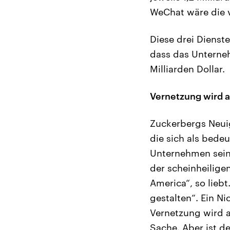
WeChat wäre die v
Diese drei Dienst
dass das Unterneh
Milliarden Dollar.
Vernetzung wird a
Zuckerbergs Neui
die sich als bede
Unternehmen sein 
der scheinheilige
America“, so liebt
gestalten“. Ein N
Vernetzung wird a
Sache. Aber ist d