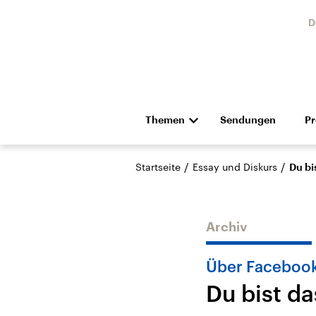
D
Themen
Sendungen
P
Die Nachrichten
Politik
/
/
Startseite
Essay und Diskurs
Du bi
Hörspiel und Feature
Musik
Archiv
Über Faceboo
Du bist da
Landtagswahl Sachsen-
USA
Anhalt 2026
Aktuel