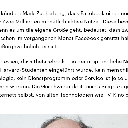
erkündete Mark Zuckerberg, dass Facebook einen ne
: Zwei Milliarden monatlich aktive Nutzer. Diese be
n es um die eigene Größe geht, bedeutet, dass zwe
schen im vergangenen Monat Facebook genutzt hab
außergewöhnlich das ist.
rgessen, dass thefacebook – so der ursprüngliche 
r Harvard-Studenten eingeführt wurde. Kein menschl
logie, kein Dienstprogramm oder Service ist je so
en worden. Die Geschwindigkeit dieses Siegeszuges
ternets selbst, von alten Technologien wie TV, Kino