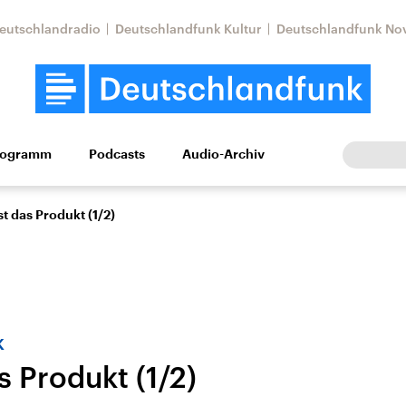
eutschlandradio
Deutschlandfunk Kultur
Deutschlandfunk No
rogramm
Podcasts
Audio-Archiv
Wirtschaft
Wissen
Kultur
Europa
Gesellschaf
st das Produkt (1/2)
k
s Produkt (1/2)
Nahostkonflikt
Iran
le Beiträge,
Aktuelle Lage und
Aktuelle Lage und