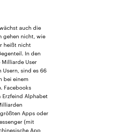
 wächst auch die
n gehen nicht, wie
 heißt nicht
egenteil. In den
 Milliarde User
n Usern, sind es 66
n bei einem
e. Facebooks
 Erzfeind Alphabet
illiarden
stgrößten Apps oder
essenger (mit
 chinesische App