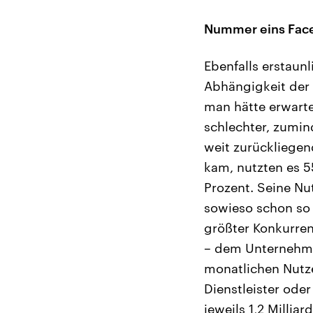
Nummer eins Fac
Ebenfalls erstaun
Abhängigkeit der 
man hätte erwart
schlechter, zumin
weit zurückliegen
kam, nutzten es 55
Prozent. Seine Nu
sowieso schon so
größter Konkurren
– dem Unternehme
monatlichen Nutze
Dienstleister od
jeweils 1,2 Millia