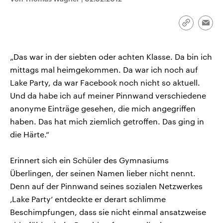
CDU, SPD und FDP regiert.-
aktuelle Weltgeschehen.
Umfragen, Prognosen,
Wahlprogramme, aktuelle Berichte
Link
Emai
Sendungen
Programm
Podcasts
und Hintergründe zu den Parteien
kopieren/te
und Kandidaten der anstehenden
Wahl.
Audio-Archiv
„Das war in der siebten oder achten Klasse. Da bin ich
mittags mal heimgekommen. Da war ich noch auf
Lake Party, da war Facebook noch nicht so aktuell.
Und da habe ich auf meiner Pinnwand verschiedene
anonyme Einträge gesehen, die mich angegriffen
haben. Das hat mich ziemlich getroffen. Das ging in
die Härte.“
Erinnert sich ein Schüler des Gymnasiums
Überlingen, der seinen Namen lieber nicht nennt.
Denn auf der Pinnwand seines sozialen Netzwerkes
‚Lake Party‘ entdeckte er derart schlimme
Beschimpfungen, dass sie nicht einmal ansatzweise