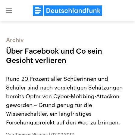
Close
menu
Archiv
Themen
Über Facebook und Co sein
Gesicht verlieren
Rund 20 Prozent aller Schüerinnen und
Schüler sind nach vorsichtigen Schätzungen
bereits Opfer von Cyber-Mobbing-Attacken
geworden – Grund genug für die
Landtagswahl Sachsen-Anhalt
USA
2026
Aktuelle Beiträge, Analys
Wissenschaftler, ein langfristiges
Alle Informationen
Hintergründe
Sachsen-Anhalt wählt am 6.
Wirtschaftlich und militäri
Forschungsprojekt auf den Weg zu bringen.
September 2026 einen neuen
gehören die Vereinigten S
Landtag. Seit 2021 wird das
den mächtigsten Ländern 
Bundesland von einer Koalition aus
mit großem Einfluss auf d
Von Thomas Wagner
|
02.02.2012