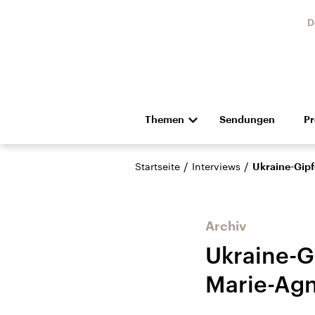
D
Themen
Sendungen
P
Die Nachrichten
Politik
/
/
Startseite
Interviews
Ukraine-Gipf
Hörspiel und Feature
Musik
Archiv
Ukraine-Gi
Marie-Ag
Landtagswahl Sachsen-
USA
Anhalt 2026
Aktuel