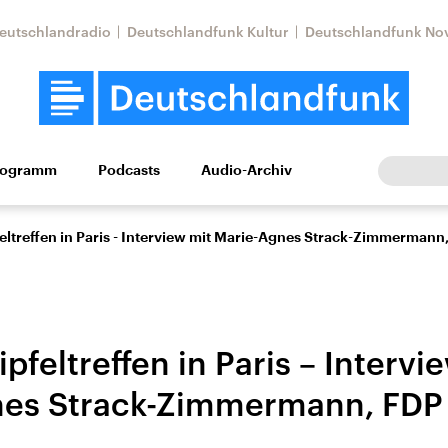
eutschlandradio
Deutschlandfunk Kultur
Deutschlandfunk No
rogramm
Podcasts
Audio-Archiv
Wirtschaft
Wissen
Kultur
Europa
Gesellschaf
eltreffen in Paris - Interview mit Marie-Agnes Strack-Zimmermann
pfeltreffen in Paris – Intervi
nes Strack-Zimmermann, FDP
Nahostkonflikt
Iran
le Beiträge,
Aktuelle Lage und
Aktuelle Lage und