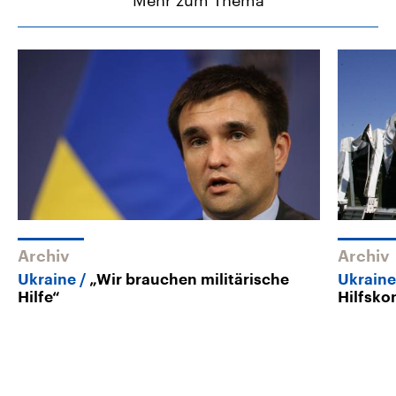
Mehr zum Thema
Archiv
Archiv
Ukraine
„Wir brauchen militärische
Ukraine
Hilfe“
Hilfsko