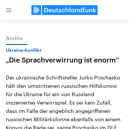
Close
menu
Archiv
Themen
Ukraine-Konflikt
„Die Sprachverwirrung ist enorm“
Der ukrainische Schriftsteller Jurko Prochasko
hält den umstrittenen russischen Hilfskonvoi
für die Ukraine für ein von Russland
Landtagswahl Sachsen-Anhalt
USA
inszeniertes Verwirrspiel. Es sei kein Zufall,
2026
Aktuelle Beiträge, Analys
Alle Informationen
dass im Falle der angeblich angegriffenen
Hintergründe
Sachsen-Anhalt wählt am 6.
Wirtschaftlich und militäri
russischen Militärkolonne ebenfalls von einem
September 2026 einen neuen
gehören die Vereinigten S
Landtag. Seit 2021 wird das
den mächtigsten Ländern 
Konvoi die Rede sei, sagte Prochasko im DLF.
Bundesland von einer Koalition aus
mit großem Einfluss auf d