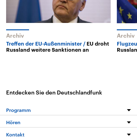
Archiv
Archiv
Treffen der EU-Außenminister
EU droht
Flugze
Russland weitere Sanktionen an
Russla
Entdecken Sie den Deutschlandfunk
Programm
Programm
Hören
Alle Sendungen
Livestream
Kontakt