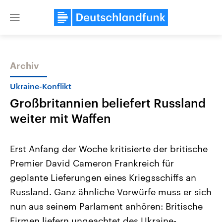
Close
menu
Archiv
Themen
Ukraine-Konflikt
Großbritannien beliefert Russland
weiter mit Waffen
Erst Anfang der Woche kritisierte der britische
Premier David Cameron Frankreich für
Landtagswahl Sachsen-Anhalt
USA
geplante Lieferungen eines Kriegsschiffs an
2026
Aktuelle Beiträge, Analys
Alle Informationen
Hintergründe
Russland. Ganz ähnliche Vorwürfe muss er sich
Sachsen-Anhalt wählt am 6.
Wirtschaftlich und militäri
September 2026 einen neuen
gehören die Vereinigten S
nun aus seinem Parlament anhören: Britische
Landtag. Seit 2021 wird das
den mächtigsten Ländern 
Firmen liefern ungeachtet des Ukraine-
Bundesland von einer Koalition aus
mit großem Einfluss auf d