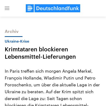
Close
menu
Archiv
Themen
Ukraine-Krise
Krimtataren blockieren
Lebensmittel-Lieferungen
In Paris treffen sich morgen Angela Merkel,
François Hollande, Wladimir Putin und Petro
Landtagswahl Sachsen-Anhalt
USA
Poroschenko, um über die aktuelle Lage in der
2026
Aktuelle Beiträge, Analys
Alle Informationen
Hintergründe
Ukraine zu beraten. Auf der Krim spitzt sich
Sachsen-Anhalt wählt am 6.
Wirtschaftlich und militäri
September 2026 einen neuen
gehören die Vereinigten S
derweil die Lage zu: Seit Tagen schon
Landtag. Seit 2021 wird das
den mächtigsten Ländern 
blockieren die Krimtataren Lebensmittel-
Bundesland von einer Koalition aus
mit großem Einfluss auf d