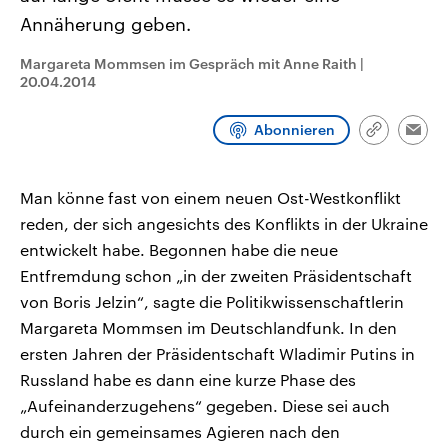
CDU, SPD und FDP regiert.-
aktuelle Weltgeschehen.
Annäherung geben.
Umfragen, Prognosen,
Wahlprogramme, aktuelle Berichte
Sendungen
Programm
Podcasts
und Hintergründe zu den Parteien
Margareta Mommsen im Gespräch mit Anne Raith
|
und Kandidaten der anstehenden
20.04.2014
Wahl.
Audio-Archiv
Abonnieren
Link
Emai
kopieren/te
Man könne fast von einem neuen Ost-Westkonflikt
reden, der sich angesichts des Konflikts in der Ukraine
entwickelt habe. Begonnen habe die neue
Entfremdung schon „in der zweiten Präsidentschaft
von Boris Jelzin“, sagte die Politikwissenschaftlerin
Margareta Mommsen im Deutschlandfunk. In den
ersten Jahren der Präsidentschaft Wladimir Putins in
Russland habe es dann eine kurze Phase des
„Aufeinanderzugehens“ gegeben. Diese sei auch
durch ein gemeinsames Agieren nach den