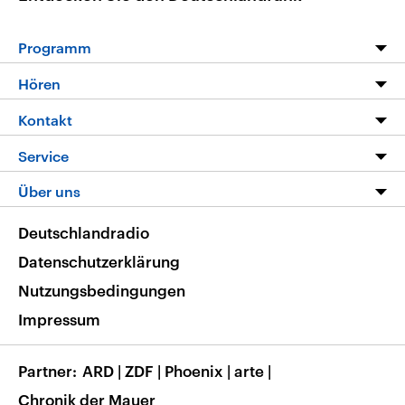
Programm
Programm
Hören
Alle Sendungen
Livestream
Kontakt
Die Nachrichten
Audios
Hörerservice
Service
Nachrichtenleicht
Podcasts
Social Media
FAQ
Über uns
Neue Beiträge auf dlf.de
Deutschlandfunk App
Newsletter
Deutschlandradio
Themen-Schwerpunkte
Nachrichten App
Deutschlandradio
Veranstaltungen
Presse
Frequenzen
Datenschutzerklärung
Musikliste
Ausbildung und Karriere
Nutzungsbedingungen
RSS
Transparenz
Impressum
Korrekturen
Barrierefreiheit
Partner
ARD
|
ZDF
|
Phoenix
|
arte
|
Chronik der Mauer