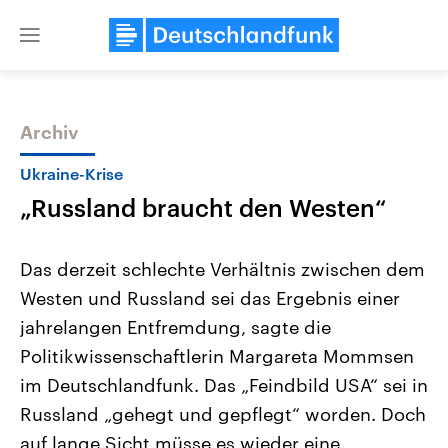
Close
menu
Archiv
Themen
Ukraine-Krise
„Russland braucht den Westen“
Das derzeit schlechte Verhältnis zwischen dem
Westen und Russland sei das Ergebnis einer
jahrelangen Entfremdung, sagte die
Landtagswahl Sachsen-Anhalt
USA
Politikwissenschaftlerin Margareta Mommsen
2026
Aktuelle Beiträge, Analys
Alle Informationen
im Deutschlandfunk. Das „Feindbild USA“ sei in
Hintergründe
Sachsen-Anhalt wählt am 6.
Wirtschaftlich und militäri
Russland „gehegt und gepflegt“ worden. Doch
September 2026 einen neuen
gehören die Vereinigten S
Landtag. Seit 2021 wird das
den mächtigsten Ländern 
auf lange Sicht müsse es wieder eine
Bundesland von einer Koalition aus
mit großem Einfluss auf d