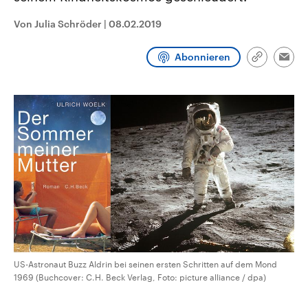
CDU, SPD und FDP regiert.-
aktuelle Weltgeschehen.
Umfragen, Prognosen,
Von Julia Schröder
|
08.02.2019
Wahlprogramme, aktuelle Berichte
Sendungen
Programm
Podcasts
und Hintergründe zu den Parteien
und Kandidaten der anstehenden
Abonnieren
Link
Wahl.
Emai
kopieren/te
Audio-Archiv
US-Astronaut Buzz Aldrin bei seinen ersten Schritten auf dem Mond
1969 (Buchcover: C.H. Beck Verlag, Foto: picture alliance / dpa)