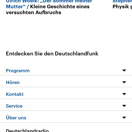
Ulrich Woelk: „Der Sommer meiner
Stephe
Mutter“
Kleine Geschichte eines
Physik 
versuchten Aufbruchs
Entdecken Sie den Deutschlandfunk
Programm
Programm
Hören
Alle Sendungen
Livestream
Kontakt
Die Nachrichten
Audios
Hörerservice
Service
Nachrichtenleicht
Podcasts
Social Media
FAQ
Über uns
Neue Beiträge auf dlf.de
Deutschlandfunk App
Newsletter
Deutschlandradio
Themen-Schwerpunkte
Nachrichten App
Deutschlandradio