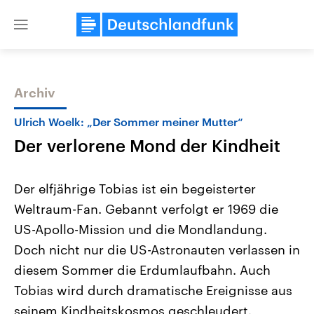
Close
menu
Archiv
Themen
Ulrich Woelk: „Der Sommer meiner Mutter“
Der verlorene Mond der Kindheit
Der elfjährige Tobias ist ein begeisterter
Weltraum-Fan. Gebannt verfolgt er 1969 die
US-Apollo-Mission und die Mondlandung.
Landtagswahl Sachsen-Anhalt
USA
Doch nicht nur die US-Astronauten verlassen in
2026
Aktuelle Beiträge, Analys
Alle Informationen
diesem Sommer die Erdumlaufbahn. Auch
Hintergründe
Sachsen-Anhalt wählt am 6.
Wirtschaftlich und militäri
Tobias wird durch dramatische Ereignisse aus
September 2026 einen neuen
gehören die Vereinigten S
Landtag. Seit 2021 wird das
den mächtigsten Ländern 
seinem Kindheitskosmos geschleudert.
Bundesland von einer Koalition aus
mit großem Einfluss auf d