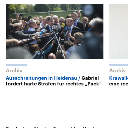
Archiv
Archiv
Ausschreitungen in Heidenau
Gabriel
Krawall
fordert harte Strafen für rechtes „Pack“
eine re