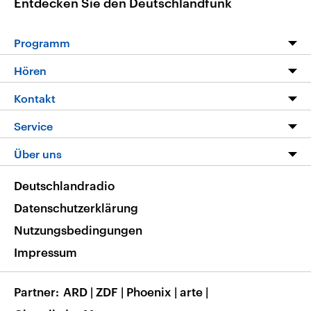
Entdecken Sie den Deutschlandfunk
Programm
Programm
Hören
Alle Sendungen
Livestream
Kontakt
Die Nachrichten
Audios
Hörerservice
Service
Nachrichtenleicht
Podcasts
Social Media
FAQ
Über uns
Neue Beiträge auf dlf.de
Deutschlandfunk App
Newsletter
Deutschlandradio
Themen-Schwerpunkte
Nachrichten App
Deutschlandradio
Veranstaltungen
Presse
Frequenzen
Datenschutzerklärung
Musikliste
Ausbildung und Karriere
Nutzungsbedingungen
RSS
Transparenz
Impressum
Korrekturen
Barrierefreiheit
Partner
ARD
|
ZDF
|
Phoenix
|
arte
|