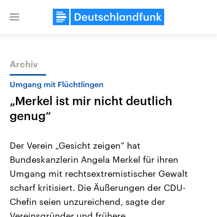
Close
menu
Archiv
Themen
Umgang mit Flüchtlingen
„Merkel ist mir nicht deutlich
genug“
Der Verein „Gesicht zeigen“ hat
Bundeskanzlerin Angela Merkel für ihren
Landtagswahl Sachsen-Anhalt
USA
Umgang mit rechtsextremistischer Gewalt
2026
Aktuelle Beiträge, Analys
Alle Informationen
Hintergründe
scharf kritisiert. Die Äußerungen der CDU-
Sachsen-Anhalt wählt am 6.
Wirtschaftlich und militäri
September 2026 einen neuen
gehören die Vereinigten S
Chefin seien unzureichend, sagte der
Landtag. Seit 2021 wird das
den mächtigsten Ländern 
Vereinsgründer und frühere
Bundesland von einer Koalition aus
mit großem Einfluss auf d