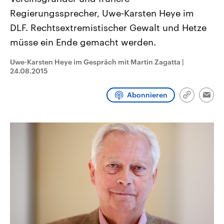
CDU, SPD und FDP regiert.-
aktuelle Weltgeschehen.
Regierungssprecher, Uwe-Karsten Heye im
Umfragen, Prognosen,
Wahlprogramme, aktuelle Berichte
DLF. Rechtsextremistischer Gewalt und Hetze
Sendungen
Programm
Podcasts
und Hintergründe zu den Parteien
und Kandidaten der anstehenden
müsse ein Ende gemacht werden.
Wahl.
Audio-Archiv
Uwe-Karsten Heye im Gespräch mit Martin Zagatta
|
24.08.2015
Abonnieren
Link
Emai
kopieren/te