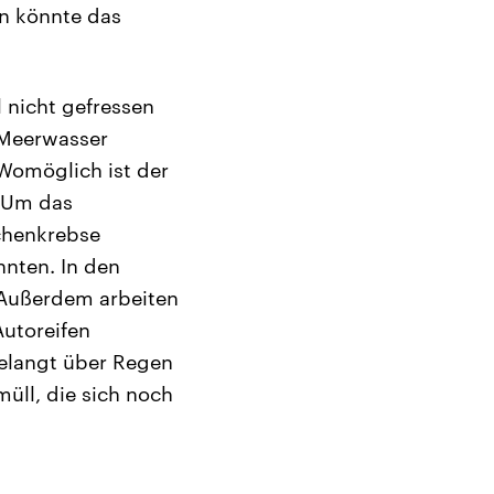
n könnte das
 nicht gefressen
s Meerwasser
 Womöglich ist der
. Um das
chenkrebse
nnten. In den
 Außerdem arbeiten
Autoreifen
gelangt über Regen
üll, die sich noch