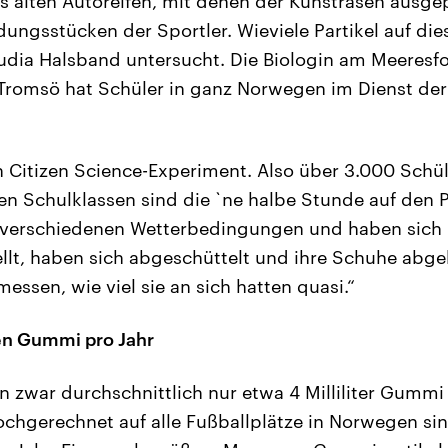
 alten Autoreifen, mit denen der Kunstrasen ausgepo
ungsstücken der Sportler. Wieviele Partikel auf di
audia Halsband untersucht. Die Biologin am Meeresf
Tromsö hat Schüler in ganz Norwegen im Dienst de
n Citizen Science-Experiment. Also über 3.000 Schü
hren Schulklassen sind die `ne halbe Stunde auf den 
 verschiedenen Wetterbedingungen und haben sich h
llt, haben sich abgeschüttelt und ihre Schuhe abg
ssen, wie viel sie an sich hatten quasi.“
en Gummi pro Jahr
n zwar durchschnittlich nur etwa 4 Milliliter Gummi
chgerechnet auf alle Fußballplätze in Norwegen si