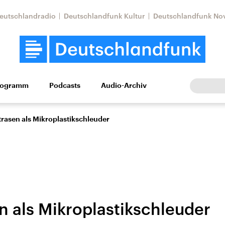
eutschlandradio
Deutschlandfunk Kultur
Deutschlandfunk No
rogramm
Podcasts
Audio-Archiv
Wirtschaft
Wissen
Kultur
Europa
Gesellschaf
rasen als Mikroplastikschleuder
n als Mikroplastikschleuder
tkonflikt
Iran
Faktenchecks
In unseren Faktenc
lle Lage und
Aktuelle Lage und