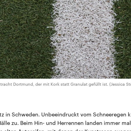
racht Dortmund, der mit Kork statt Granulat gefüllt ist. (Jessica S
atz in Schweden. Unbeeindruckt vom Schneeregen ki
e Bälle zu. Beim Hin- und Herrennen landen immer mal