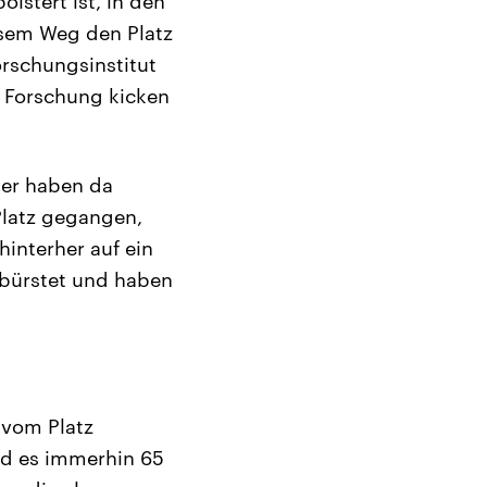
lstert ist, in den
esem Weg den Platz
orschungsinstitut
r Forschung kicken
ler haben da
Platz gegangen,
interher auf ein
ebürstet und haben
 vom Platz
nd es immerhin 65