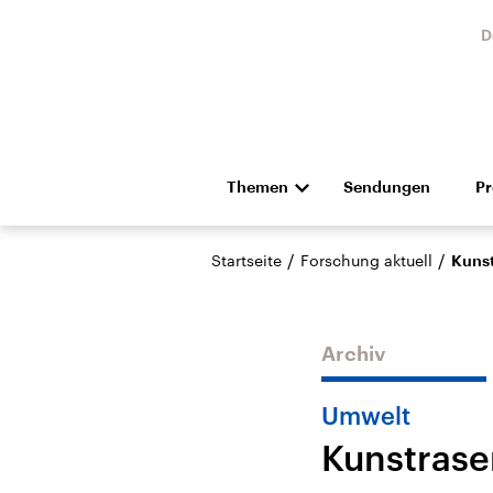
D
Themen
Sendungen
P
Die Nachrichten
Politik
/
/
Startseite
Forschung aktuell
Kunst
Hörspiel und Feature
Musik
Archiv
Umwelt
Kunstrase
USA
Nahos
Aktuelle Beiträge,
Aktue