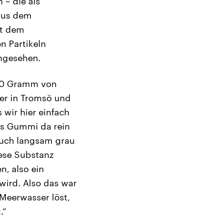
– die als
aus dem
mt dem
n Partikeln
angesehen.
 20 Gramm von
er in Tromsö und
wir hier einfach
es Gummi da rein
auch langsam grau
ese Substanz
n, also ein
wird. Also das war
 Meerwasser löst,
.“