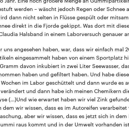
 Jahr. Eine noch größere Menge an Gummipartikeln 
gestuft werden – wäscht jedoch Regen oder Schnee 
ird dann nicht selten in Flüsse gespült oder mitsa
e direkt in die Fjorde gekippt. Was dort mit diese
h Claudia Halsband in einem Laborversuch genauer 
ir uns angesehen haben, war, dass wir einfach mal
ikeln eingesammelt haben von einem Sportplatz hi
Gramm davon inkubiert in zwei Liter Seewasser, das 
nommen haben und gefiltert haben. Und habe dies
 Wochen im Labor geschüttelt und dann wurde es 
e verändert und dann habe ich meinen Chemikern di
se (...)Und wie erwartet haben wir viel Zink gefunde
 dem wir wissen, dass es im Autoreifen verarbeitet 
aschung, aber wir wissen, dass es jetzt sich in dem
Gummi raus kommt und in der Umwelt vorhanden ist