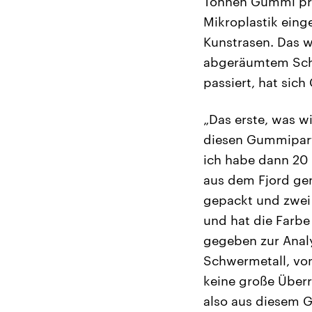
Tonnen Gummi pro
Mikroplastik ein
Kunstrasen. Das w
abgeräumtem Schne
passiert, hat sic
„Das erste, was w
diesen Gummipart
ich habe dann 20 
aus dem Fjord ge
gepackt und zwei
und hat die Farb
gegeben zur Analy
Schwermetall, von
keine große Überr
also aus diesem 