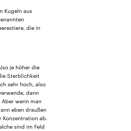
en Kugeln aus
genannten
restiere, die in
lso je höher die
ie Sterblichkeit
ch sehr hoch, also
 verwende, dann
g. Aber wenn man
 dann eben draußen
r Konzentration ab.
elche sind im Feld