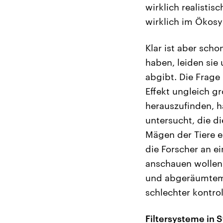
wirklich realist
wirklich im Ökos
Klar ist aber sch
haben, leiden sie
abgibt. Die Frage
Effekt ungleich 
herauszufinden, h
untersucht, die d
Mägen der Tiere e
die Forscher an e
anschauen wollen.
und abgeräumtem S
schlechter kontrol
Filtersysteme in S