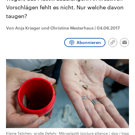
CDU, SPD und FDP regiert.-
aktuelle Weltgeschehen.
Vorschlägen fehlt es nicht. Nur welche davon
Umfragen, Prognosen,
Wahlprogramme, aktuelle Berichte
taugen?
Sendungen
Programm
Podcasts
und Hintergründe zu den Parteien
und Kandidaten der anstehenden
Wahl.
Von Anja Krieger und Christine Westerhaus
|
04.06.2017
Audio-Archiv
Abonnieren
Link
Emai
kopieren/te
Kleine Teilchen, große Gefahr: Mikroplastik (picture alliance / dpa / Inga