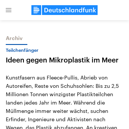
Close
menu
Archiv
Themen
Teilchenfänger
Ideen gegen Mikroplastik im Meer
Kunstfasern aus Fleece-Pullis, Abrieb von
Autoreifen, Reste von Schuhsohlen: Bis zu 2,5
Millionen Tonnen winzigster Plastikteilchen
Landtagswahl Sachsen-Anhalt
USA
landen jedes Jahr im Meer. Während die
2026
Aktuelle Beiträge, Analys
Alle Informationen
Müllmenge immer weiter wächst, suchen
Hintergründe
Sachsen-Anhalt wählt am 6.
Wirtschaftlich und militäri
Erfinder, Ingenieure und Aktivisten nach
September 2026 einen neuen
gehören die Vereinigten S
Landtag. Seit 2021 wird das
den mächtigsten Ländern 
Wegen, das Plastik abzufangen. An kreativen
Bundesland von einer Koalition aus
mit großem Einfluss auf d