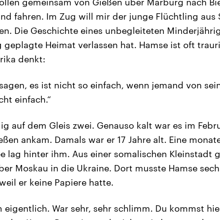
wollen gemeinsam von Gießen über Marburg nach Bi
and fahren. Im Zug will mir der junge Flüchtling aus
en. Die Geschichte eines unbegleiteten Minderjährig
 geplagte Heimat verlassen hat. Hamse ist oft traur
frika denkt:
sagen, es ist nicht so einfach, wenn jemand von sei
cht einfach.“
ugig auf dem Gleis zwei. Genauso kalt war es im Febr
ßen ankam. Damals war er 17 Jahre alt. Eine monat
 lag hinter ihm. Aus einer somalischen Kleinstadt g
ber Moskau in die Ukraine. Dort musste Hamse sec
weil er keine Papiere hatte.
 eigentlich. War sehr, sehr schlimm. Du kommst hi