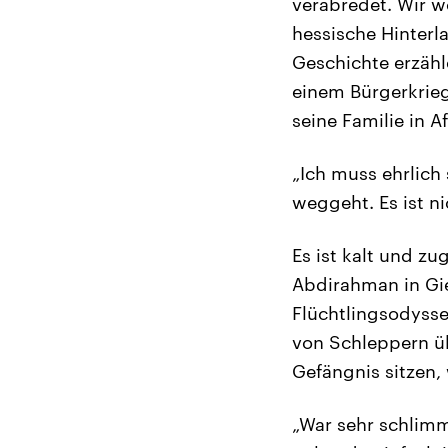
verabredet. Wir 
hessische Hinterl
Geschichte erzähl
einem Bürgerkrieg
seine Familie in A
„Ich muss ehrlich 
weggeht. Es ist ni
Es ist kalt und z
Abdirahman in Gie
Flüchtlingsodyssee
von Schleppern ü
Gefängnis sitzen, 
„War sehr schlimm