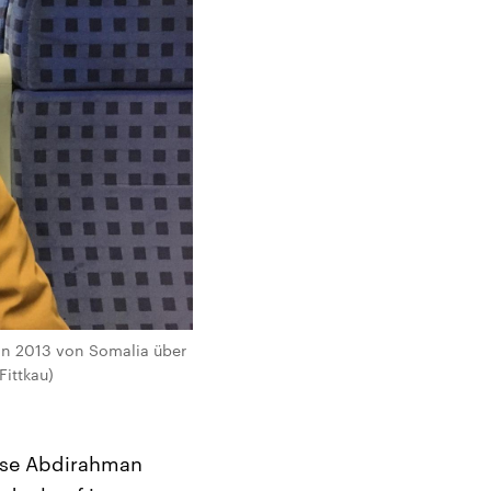
hn 2013 von Somalia über
ittkau)
mse Abdirahman