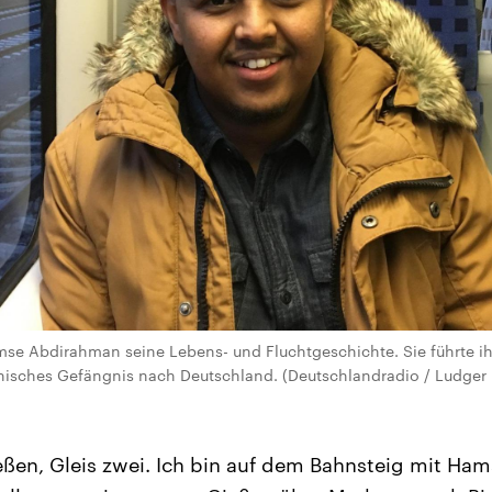
amse Abdirahman seine Lebens- und Fluchtgeschichte. Sie führte i
nisches Gefängnis nach Deutschland. (Deutschlandradio / Ludger F
ßen, Gleis zwei. Ich bin auf dem Bahnsteig mit Ha