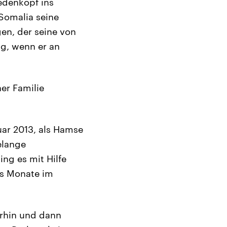
edenkopf ins
 Somalia seine
en, der seine von
ig, wenn er an
ner Familie
uar 2013, als Hamse
elange
ing es mit Hilfe
hs Monate im
erhin und dann