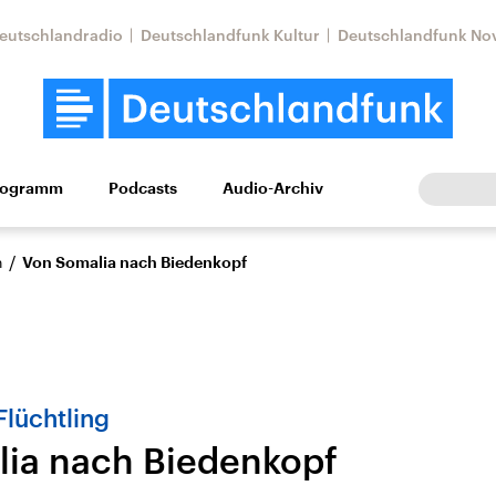
eutschlandradio
Deutschlandfunk Kultur
Deutschlandfunk No
rogramm
Podcasts
Audio-Archiv
Wirtschaft
Wissen
Kultur
Europa
Gesellschaf
/
n
Von Somalia nach Biedenkopf
Flüchtling
ia nach Biedenkopf
Nahostkonflikt
Iran
le Beiträge,
Aktuelle Lage und
Aktuelle Lage und