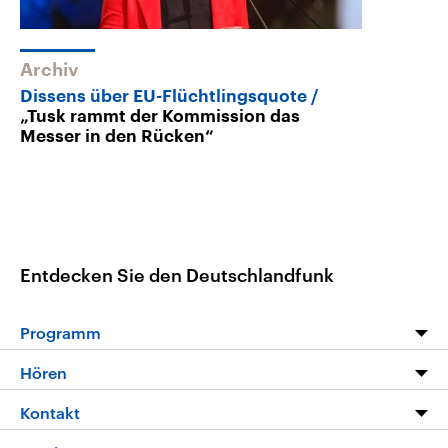
Archiv
Dissens über EU-Flüchtlingsquote
„Tusk rammt der Kommission das
Messer in den Rücken“
Entdecken Sie den Deutschlandfunk
Programm
Programm
Hören
Alle Sendungen
Livestream
Kontakt
Die Nachrichten
Audios
Hörerservice