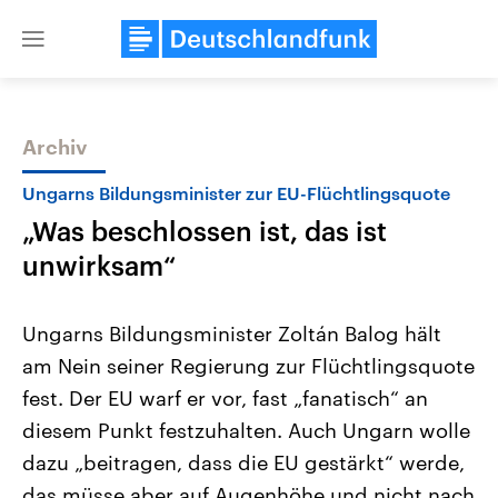
Close
menu
Archiv
Themen
Ungarns Bildungsminister zur EU-Flüchtlingsquote
„Was beschlossen ist, das ist
unwirksam“
Ungarns Bildungsminister Zoltán Balog hält
am Nein seiner Regierung zur Flüchtlingsquote
Landtagswahl Sachsen-Anhalt
USA
fest. Der EU warf er vor, fast „fanatisch“ an
2026
Aktuelle Beiträge, Analys
Alle Informationen
Hintergründe
diesem Punkt festzuhalten. Auch Ungarn wolle
Sachsen-Anhalt wählt am 6.
Wirtschaftlich und militäri
September 2026 einen neuen
gehören die Vereinigten S
dazu „beitragen, dass die EU gestärkt“ werde,
Landtag. Seit 2021 wird das
den mächtigsten Ländern 
das müsse aber auf Augenhöhe und nicht nach
Bundesland von einer Koalition aus
mit großem Einfluss auf d