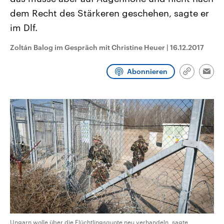
CDU, SPD und FDP regiert.-
aktuelle Weltgeschehen.
dem Recht des Stärkeren geschehen, sagte er
Umfragen, Prognosen,
Wahlprogramme, aktuelle Berichte
im Dlf.
Sendungen
Programm
Podcasts
und Hintergründe zu den Parteien
und Kandidaten der anstehenden
Wahl.
Zoltán Balog im Gespräch mit Christine Heuer
|
16.12.2017
Audio-Archiv
Abonnieren
Link
Emai
kopieren/te
Ungarn wolle über die Flüchtlingsquote neu verhandeln, sagte