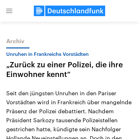
Close
menu
Archiv
Themen
Unruhen in Frankreichs Vorstädten
„Zurück zu einer Polizei, die ihre
Einwohner kennt“
Seit den jüngsten Unruhen in den Pariser
Vorstädten wird in Frankreich über mangelnde
Landtagswahl Sachsen-Anhalt
USA
Präsenz der Polizei debattiert. Nachdem
2026
Aktuelle Beiträge, Analys
Alle Informationen
Hintergründe
Präsident Sarkozy tausende Polizeistellen
Sachsen-Anhalt wählt am 6.
Wirtschaftlich und militäri
September 2026 einen neuen
gehören die Vereinigten S
gestrichen hatte, kündigte sein Nachfolger
Landtag. Seit 2021 wird das
den mächtigsten Ländern 
Hollande Neueinstellungen an. Doch in den
Bundesland von einer Koalition aus
mit großem Einfluss auf d