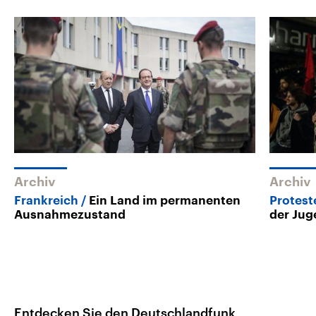
Archiv
Archiv
Frankreich
Ein Land im permanenten
Protest
Ausnahmezustand
der Ju
Entdecken Sie den Deutschlandfunk