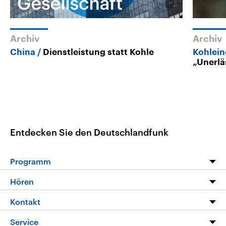
Archiv
Archiv
China
Dienstleistung statt Kohle
Kohlein
„Unerlä
Entdecken Sie den Deutschlandfunk
Programm
Programm
Hören
Alle Sendungen
Livestream
Kontakt
Die Nachrichten
Audios
Hörerservice
Service