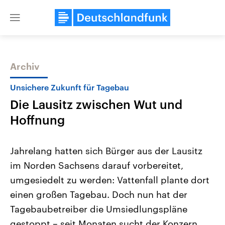
Close
menu
Archiv
Themen
Unsichere Zukunft für Tagebau
Die Lausitz zwischen Wut und
Hoffnung
Jahrelang hatten sich Bürger aus der Lausitz
im Norden Sachsens darauf vorbereitet,
Landtagswahl Sachsen-Anhalt
USA
umgesiedelt zu werden: Vattenfall plante dort
2026
Aktuelle Beiträge, Analys
Alle Informationen
Hintergründe
einen großen Tagebau. Doch nun hat der
Sachsen-Anhalt wählt am 6.
Wirtschaftlich und militäri
September 2026 einen neuen
gehören die Vereinigten S
Tagebaubetreiber die Umsiedlungspläne
Landtag. Seit 2021 wird das
den mächtigsten Ländern 
gestoppt – seit Monaten sucht der Konzern
Bundesland von einer Koalition aus
mit großem Einfluss auf d